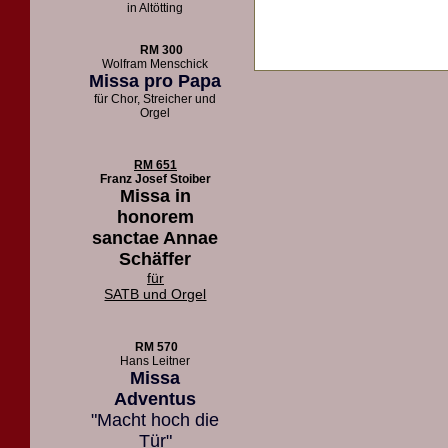
in Altötting
RM 300
Wolfram Menschick
Missa pro Papa
für Chor, Streicher und
Orgel
RM 651
Franz Josef Stoiber
Missa in
honorem
sanctae Annae
Schäffer
für
SATB und Orgel
RM 570
Hans Leitner
Missa
Adventus
"Macht hoch die
Tür"