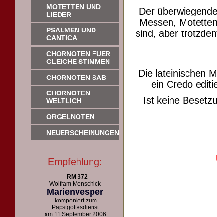
MOTETTEN UND
Der überwiegende
LIEDER
Messen, Motetten 
PSALMEN UND
sind, aber trotzdem
CANTICA
CHORNOTEN FUER
GLEICHE STIMMEN
Die lateinischen 
CHORNOTEN SAB
ein Credo editie
CHORNOTEN
Ist keine Beset
WELTLICH
ORGELNOTEN
NEUERSCHEINUNGEN
Empfehlung:
RM 372
Wolfram Menschick
Marienvesper
komponiert zum
Papstgottesdienst
am 11.September 2006