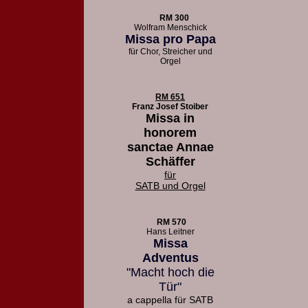
RM 300
Wolfram Menschick
Missa pro Papa
für Chor, Streicher und
Orgel
RM 651
Franz Josef Stoiber
Missa in
honorem
sanctae Annae
Schäffer
für
SATB und Orgel
RM 570
Hans Leitner
Missa
Adventus
"Macht hoch die
Tür"
a cappella für SATB