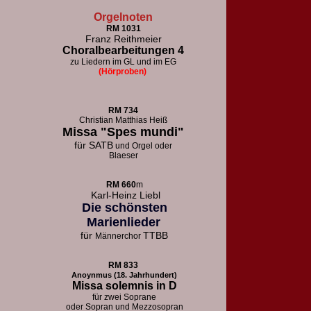
Orgelnoten
RM 1031
Franz Reithmeier
Choralbearbeitungen 4
zu Liedern im GL und im EG
(Hörproben)
RM 73
4
Christian Matthias Heiß
Missa "Spes mundi"
für
SATB
und Orgel oder
Blaeser
RM 660
m
Karl-Heinz Liebl
Die schönsten
Marienlieder
für
TTBB
Männerchor
RM 833
Anoynmus (18. Jahrhundert)
Missa solemnis in D
für zwei Soprane
oder Sopran und Mezzosopran