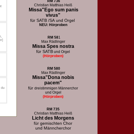
RM
736
Christian Matthias Heiß
ht
Missa"Ego sum panis
vivus"
für SATB /SA
und Orgel
NEU: Hörproben
n,
RM
58
1
r]
Max Rädlinger
Missa Spes nostra
für SATB
und Orgel
(Hörproben)
RM
580
Max Rädlinger
Missa"Dona nobis
pacem"
für
O du
dreistimmigen Männerchor
und Orgel
(Hörproben)
RM 73
5
Christian Matthias Heiß
Licht des Morgens
für
gemischten Chor
und Männcherchor