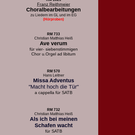
Franz Reithmeier
Choralbearbeitungen
zu Liedern
im GL und im EG
(Hörproben)
RM 733
Christian Matthias Heiß
Ave verum
für vier- siebenstimmigen
Chor u.
Orgel ad libitum
RM 570
Hans Leitner
Missa Adventus
"Macht hoch die Tür"
a cappella für SATB
RM 732
Christian Matthias Heiß
Als ich bei meinen
Schafen wacht
für SATB