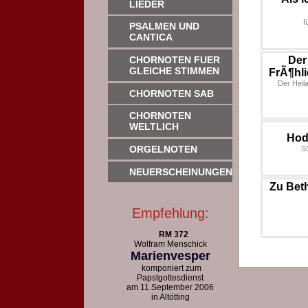
LIEDER
f
PSALMEN UND
CANTICA
CHORNOTEN FUER
Der
GLEICHE STIMMEN
FrÃ¶hl
Der Heil
CHORNOTEN SAB
CHORNOTEN
WELTLICH
Hodi
ORGELNOTEN
S
NEUERSCHEINUNGEN
Zu Beth
Empfehlung:
RM 372
Wolfram Menschick
Marienvesper
komponiert zum
Papstgottesdienst
am 11.September 2006
in Altötting