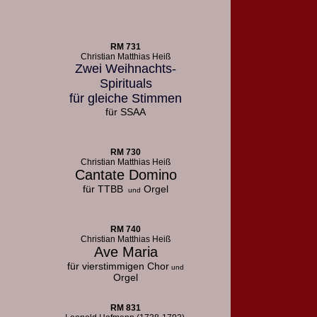
RM 731
Christian Matthias Heiß
Zwei Weihnachts-
Spirituals
für gleiche Stimmen
für SSAA
RM 730
Christian Matthias Heiß
Cantate Domino
für TTBB
Orgel
und
RM 740
Christian Matthias Heiß
Ave Maria
für vierstimmigen Chor
und
Orgel
RM 831