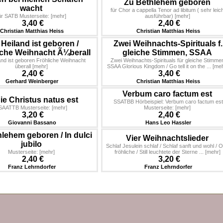
Zu Bethlehem geboren
wacht
für Chor a cappella Tenor ad libitum ( sehr leic
ür SATB Musterseite:
[mehr]
ausführbar)
[mehr]
3,40 €
2,40 €
Christian Matthias Heiss
Christian Matthias Heiss
 Heiland ist geboren /
Zwei Weihnachts-Spirituals f.
iche Weihnacht Ã¼berall
gleiche Stimmen, SSAA
and ist geboren Fröhliche Weihnacht
Zwei Weihnachts-Spirituals für gleiche Stimme
überall
[mehr]
SSAA Glorious Kingdom / Go tell it on the ...
[meh
2,40 €
3,40 €
Gerhard Weinberger
Christian Matthias Heiss
Verbum caro factum est
e Christus natus est
SSATBB Hörbeispiel: Verbum caro factum est
SAATTB Musterseite:
[mehr]
Musterseite:
[mehr]
3,20 €
2,40 €
Giovanni Bassano
Hans Leo Hassler
lehem geboren / In dulci
Vier Weihnachtslieder
jubilo
Schlaf Jesulein schlaf / Schlaf sanft und wohl / 
Musterseite:
[mehr]
fröhliche / Still leuchtete der Sterne ...
[mehr]
2,40 €
3,20 €
Franz Lehrndorfer
Franz Lehrndorfer