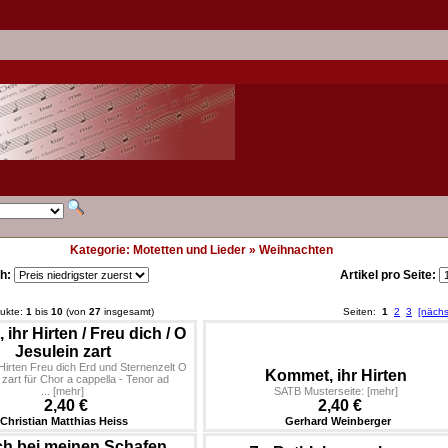
Kategorie:
Motetten und Lieder
»
Weihnachten
h:
Artikel pro Seite:
dukte:
1
bis
10
(von
27
insgesamt)
Seiten:
1
2
3
[nächs
, ihr Hirten / Freu dich / O
Jesulein zart
 Hirten Freu dich Erd und Sternenzelt O
Kommet, ihr Hirten
 zart für Chor a cappella - Tenor ad
...
[mehr]
SATB Musterseite:
[mehr]
2,40 €
2,40 €
Christian Matthias Heiss
Gerhard Weinberger
ich bei meinen Schafen