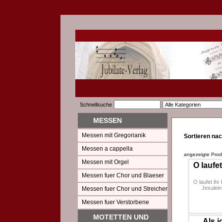
Schnellsuche
MESSEN
Messen mit Gregorianik
Sortieren nac
Messen a cappella
angezeigte Pro
Messen mit Orgel
O laufet
Messen fuer Chor und Blaeser
O laufet ihr
Jesulein
Messen fuer Chor und Streicher
Messen fuer Verstorbene
MOTETTEN UND
Als 