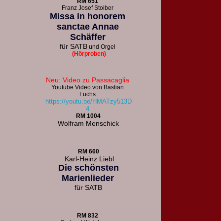
R
M 651
F
ranz Josef Stoiber
Missa in honorem
sanctae Annae
Schäffer
für
SATB
und Orgel
(Hörproben)
Neu: Video zu Passacaglia
Youtube Video von Bastian
Fuchs
https://youtu.be/HMATzy513D
4
RM 1004
Wolfram Menschick
RM 660
Karl-Heinz Liebl
Die schönsten
Marienlieder
für
SATB
RM 832