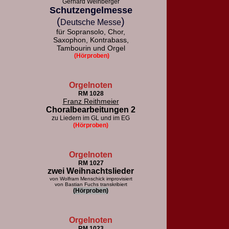
Gerhard Weinberger
Schutzengelmesse
(
)
Deutsche Messe
für Sopransolo, Chor,
Saxophon, Kontrabass,
Tambourin und Orgel
(Hörproben)
Orgelnoten
RM 1028
Franz Reithmeier
Choralbearbeitungen 2
zu Liedern im GL und im EG
(Hörproben)
Orgelnoten
RM 1027
zwei Weihnachtslieder
von Wolfram Menschick improvisiert
von Bastian Fuchs transkribiert
(Hörproben)
Orgelnoten
RM 1023