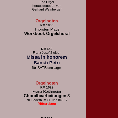
und Orgel
herausgegeben von
Gerhard Weinberger
Orgelnoten
RM 1030
Thorsten Maus
Workbook Orgelchoral
RM 652
F
ranz Josef Stoiber
Missa in honorem
Sancti Petri
für
SATB
und Orgel
Orgelnoten
RM 1029
Franz Reithmeier
Choralbearbeitungen 3
zu Liedern im GL und im EG
(Hörproben)