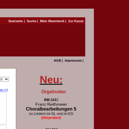
Startseite
|
Suche
|
Mein Warenkorb
|
Zur Kasse
AGB
|
Impressum
|
Neu:
te >>]
Orgelnoten
RM 103
2
Franz Reithmeier
Choralbearbeitungen 5
zu Liedern im GL und im EG
(Hörproben)