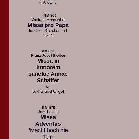
in Altötting
RM 300
Wolfram Menschick
Missa pro Papa
für Chor, Streicher und
Orgel
RM 651
Franz Josef Stoiber
Missa in
honorem
sanctae Annae
Schäffer
für
SATB und Orgel
RM 570
Hans Leitner
Missa
Adventus
"Macht hoch die
Tür"