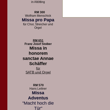
in Altötting
RM 300
Wolfram Menschick
Missa pro Papa
für Chor, Streicher und
Orgel
RM 651
Franz Josef Stoiber
Missa in
honorem
sanctae Annae
Schäffer
für
SATB und Orgel
RM 570
Hans Leitner
Missa
Adventus
"Macht hoch die
Tür"