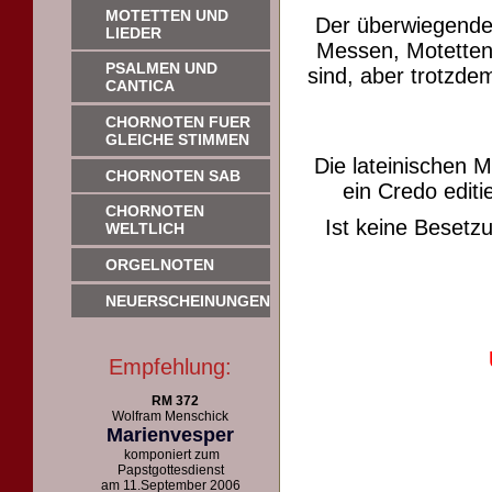
MOTETTEN UND
Der überwiegende
LIEDER
Messen, Motetten 
PSALMEN UND
sind, aber trotzdem
CANTICA
CHORNOTEN FUER
GLEICHE STIMMEN
Die lateinischen 
CHORNOTEN SAB
ein Credo editie
CHORNOTEN
Ist keine Beset
WELTLICH
ORGELNOTEN
NEUERSCHEINUNGEN
Empfehlung:
RM 372
Wolfram Menschick
Marienvesper
komponiert zum
Papstgottesdienst
am 11.September 2006