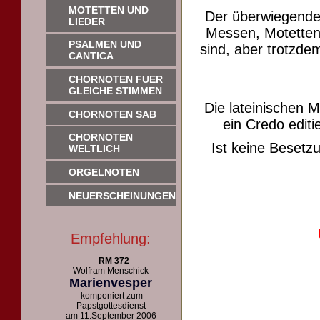
MOTETTEN UND
Der überwiegende
LIEDER
Messen, Motetten 
PSALMEN UND
sind, aber trotzdem
CANTICA
CHORNOTEN FUER
GLEICHE STIMMEN
Die lateinischen 
CHORNOTEN SAB
ein Credo editie
CHORNOTEN
Ist keine Beset
WELTLICH
ORGELNOTEN
NEUERSCHEINUNGEN
Empfehlung:
RM 372
Wolfram Menschick
Marienvesper
komponiert zum
Papstgottesdienst
am 11.September 2006