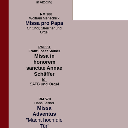
in Altötting
RM 300
Wolfram Menschick
Missa pro Papa
für Chor, Streicher und
Orgel
RM 651
Franz Josef Stoiber
Missa in
honorem
sanctae Annae
Schäffer
für
SATB und Orgel
RM 570
Hans Leitner
Missa
Adventus
"Macht hoch die
Tür"