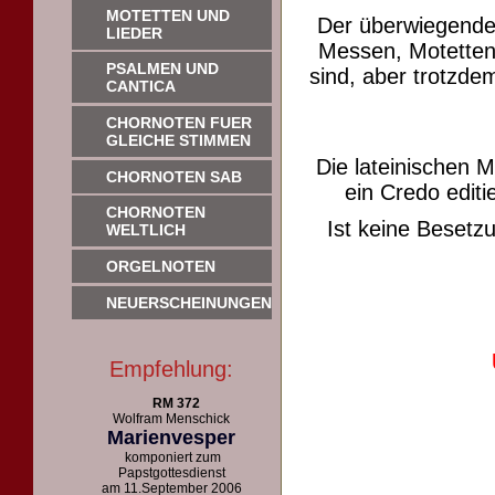
MOTETTEN UND
Der überwiegende
LIEDER
Messen, Motetten 
PSALMEN UND
sind, aber trotzdem
CANTICA
CHORNOTEN FUER
GLEICHE STIMMEN
Die lateinischen 
CHORNOTEN SAB
ein Credo editie
CHORNOTEN
Ist keine Beset
WELTLICH
ORGELNOTEN
NEUERSCHEINUNGEN
Empfehlung:
RM 372
Wolfram Menschick
Marienvesper
komponiert zum
Papstgottesdienst
am 11.September 2006