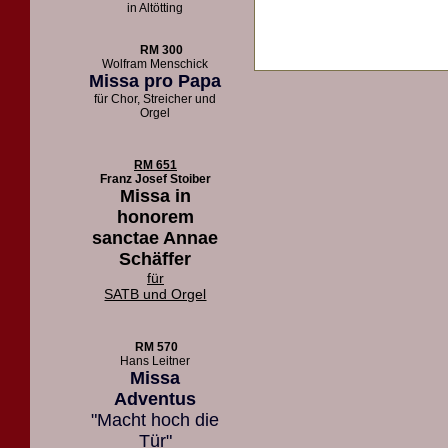
in Altötting
RM 300
Wolfram Menschick
Missa pro Papa
für Chor, Streicher und
Orgel
RM 651
Franz Josef Stoiber
Missa in
honorem
sanctae Annae
Schäffer
für
SATB und Orgel
RM 570
Hans Leitner
Missa
Adventus
"Macht hoch die
Tür"