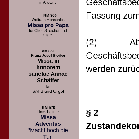
Geschäftsbe
in Altötting
Fassung zum 
RM 300
Wolfram Menschick
Missa pro Papa
für Chor, Streicher und
Orgel
(2) Abw
RM 651
Geschäfts
Franz Josef Stoiber
Missa in
werden zurü
honorem
sanctae Annae
Schäffer
für
SATB und Orgel
RM 570
§ 2
Hans Leitner
Missa
Adventus
Zustandeko
"Macht hoch die
Tür"