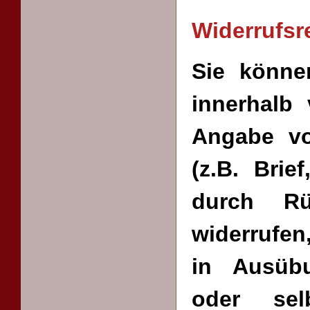
Widerrufsr
Sie können
innerhalb
Angabe vo
(z.B. Brie
durch R
widerrufen
in Ausübu
oder selb