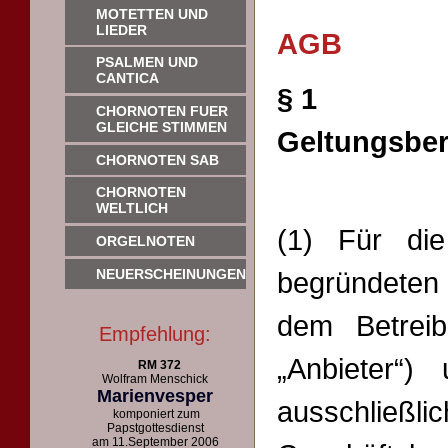
MOTETTEN UND
LIEDER
AGB
PSALMEN UND
CANTICA
§ 1
CHORNOTEN FUER
GLEICHE STIMMEN
Geltungsber
CHORNOTEN SAB
CHORNOTEN
WELTLICH
(1) Für die
ORGELNOTEN
NEUERSCHEINUNGEN
begründeten
dem Betrei
Empfehlung:
„Anbieter“
RM 372
Wolfram Menschick
Marienvesper
ausschließli
komponiert zum
Papstgottesdienst
am 11.September 2006