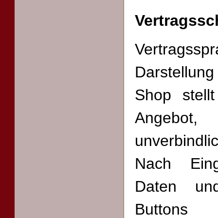
Vertragssc
Vertragss
Darstellun
Shop stell
Angebo
unverbindl
Nach Eing
Daten un
Button