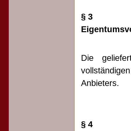
§ 3
Eigentumsv
Die geliefe
vollständig
Anbieters.
§ 4