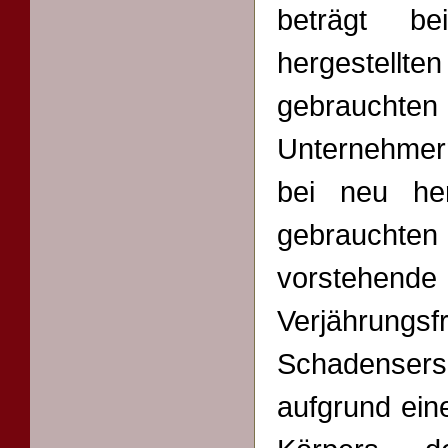
beträgt b
hergestell
gebrauchte
Unternehmern
bei neu he
gebraucht
vorsteh
Verjährung
Schadenser
aufgrund ein