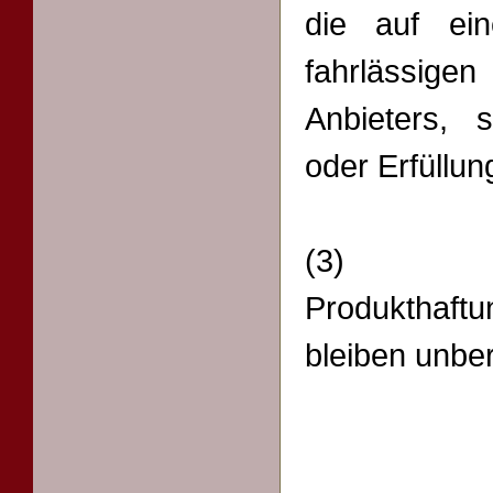
die auf ein
fahrlässig
Anbieters, s
oder Erfüllun
(3) Vo
Produkthaf
bleiben unber