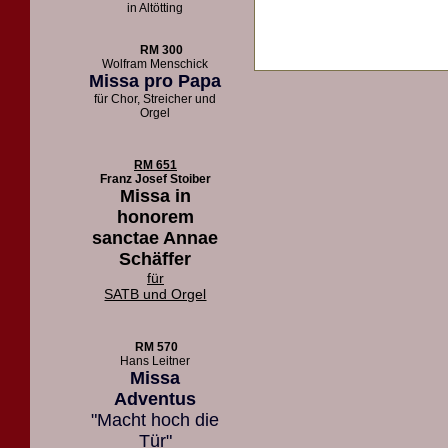
in Altötting
RM 300
Wolfram Menschick
Missa pro Papa
für Chor, Streicher und
Orgel
RM 651
Franz Josef Stoiber
Missa in
honorem
sanctae Annae
Schäffer
für
SATB und Orgel
RM 570
Hans Leitner
Missa
Adventus
"Macht hoch die
Tür"