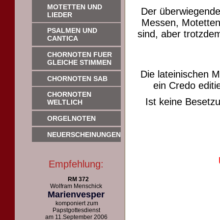
MOTETTEN UND
Der überwiegende
LIEDER
Messen, Motetten 
PSALMEN UND
sind, aber trotzdem
CANTICA
CHORNOTEN FUER
GLEICHE STIMMEN
Die lateinischen 
CHORNOTEN SAB
ein Credo editie
CHORNOTEN
Ist keine Beset
WELTLICH
ORGELNOTEN
NEUERSCHEINUNGEN
Empfehlung:
RM 372
Wolfram Menschick
Marienvesper
komponiert zum
Papstgottesdienst
am 11.September 2006