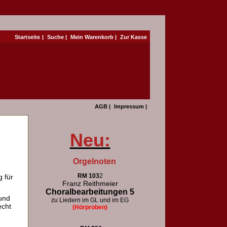
Startseite
|
Suche
|
Mein Warenkorb
|
Zur Kasse
AGB
|
Impressum
|
Neu:
Orgelnoten
RM 103
2
 für
Franz Reithmeier
Choralbearbeitungen 5
und
zu Liedern im GL und im EG
echt
(Hörproben)