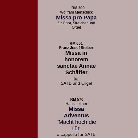
RM 300
Wolfram Menschick
Missa pro Papa
für Chor, Streicher und
Orgel
RM 651
Franz Josef Stoiber
Missa in
honorem
sanctae Annae
Schäffer
für
SATB und Orgel
RM 570
Hans Leitner
Missa
Adventus
"Macht hoch die
Tür"
a cappella für SATB