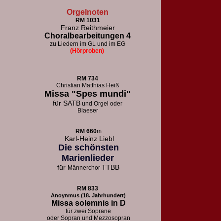
Orgelnoten
RM 1031
Franz Reithmeier
Choralbearbeitungen 4
zu Liedern im GL und im EG
(Hörproben)
RM 73
4
Christian Matthias Heiß
Missa "Spes mundi"
für
SATB
und Orgel oder
Blaeser
RM 660
m
Karl-Heinz Liebl
Die schönsten
Marienlieder
für
TTBB
Männerchor
RM 833
Anoynmus (18. Jahrhundert)
Missa solemnis in D
für zwei Soprane
oder Sopran und Mezzosopran