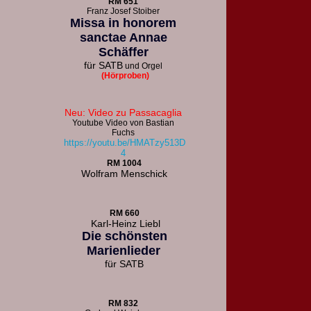
R
M 651
F
ranz Josef Stoiber
Missa in honorem
sanctae Annae
Schäffer
für
SATB
und Orgel
(Hörproben)
Neu: Video zu Passacaglia
Youtube Video von Bastian
Fuchs
https://youtu.be/HMATzy513D
4
RM 1004
Wolfram Menschick
RM 660
Karl-Heinz Liebl
Die schönsten
Marienlieder
für
SATB
RM 832