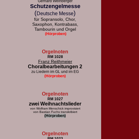
Gerhard Weinberger
Schutzengelmesse
(
)
Deutsche Messe
für Sopransolo, Chor,
Saxophon, Kontrabass,
Tambourin und Orgel
(Hörproben)
Orgelnoten
RM 1028
Franz Reithmeier
Choralbearbeitungen 2
zu Liedern im GL und im EG
(Hörproben)
Orgelnoten
RM 1027
zwei Weihnachtslieder
von Wolfram Menschick improvisiert
von Bastian Fuchs transkribiert
(Hörproben)
Orgelnoten
RM 1023