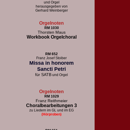
und Orgel
herausgegeben von
Gerhard Weinberger
Orgelnoten
RM 1030
Thorsten Maus
Workbook Orgelchoral
RM 652
F
ranz Josef Stoiber
Missa in honorem
Sancti Petri
für
SATB
und Orgel
Orgelnoten
RM 1029
Franz Reithmeier
Choralbearbeitungen 3
zu Liedern im GL und im EG
(Hörproben)