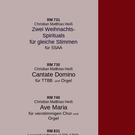
RM 731
Christian Matthias Heiß
Zwei Weihnachts-
Spirituals
für gleiche Stimmen
für SSAA
RM 730
Christian Matthias Heiß
Cantate Domino
für TTBB
Orgel
und
RM 740
Christian Matthias Heiß
Ave Maria
für vierstimmigen Chor
und
Orgel
RM 831