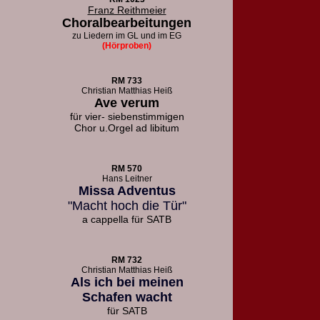
Franz Reithmeier
Choralbearbeitungen
zu Liedern
im GL und im EG
(Hörproben)
RM 733
Christian Matthias Heiß
Ave verum
für vier- siebenstimmigen
Chor u.
Orgel ad libitum
RM 570
Hans Leitner
Missa Adventus
"Macht hoch die Tür"
a cappella für SATB
RM 732
Christian Matthias Heiß
Als ich bei meinen
Schafen wacht
für SATB