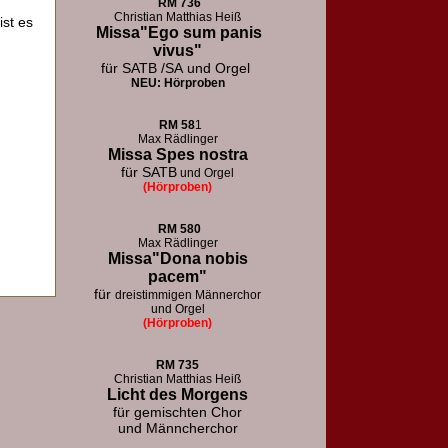
RM
736
Christian Matthias Heiß
ist es
Missa"Ego sum panis
vivus"
für SATB /SA
und Orgel
NEU: Hörproben
RM
58
1
Max Rädlinger
Missa Spes nostra
für SATB
und Orgel
(Hörproben)
RM
580
Max Rädlinger
Missa"Dona nobis
pacem"
für
dreistimmigen Männerchor
und Orgel
(Hörproben)
RM 73
5
Christian Matthias Heiß
Licht des Morgens
für
gemischten Chor
und Männcherchor