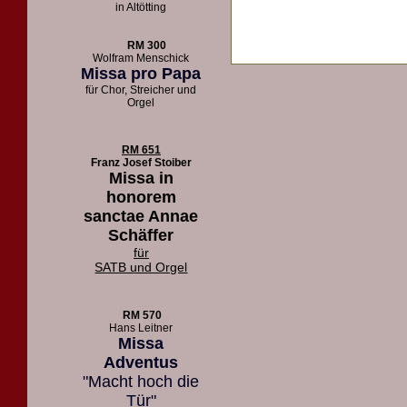
in Altötting
RM 300
Wolfram Menschick
Missa pro Papa
für Chor, Streicher und
Orgel
RM 651
Franz Josef Stoiber
Missa in
honorem
sanctae Annae
Schäffer
für
SATB und Orgel
RM 570
Hans Leitner
Missa
Adventus
"Macht hoch die
Tür"