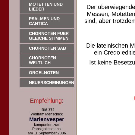
MOTETTEN UND
Der überwiegende
LIEDER
Messen, Motetten 
PSALMEN UND
sind, aber trotzdem
CANTICA
CHORNOTEN FUER
GLEICHE STIMMEN
Die lateinischen 
CHORNOTEN SAB
ein Credo editie
CHORNOTEN
Ist keine Beset
WELTLICH
ORGELNOTEN
NEUERSCHEINUNGEN
Empfehlung:
RM 372
Wolfram Menschick
Marienvesper
komponiert zum
Papstgottesdienst
am 11.September 2006