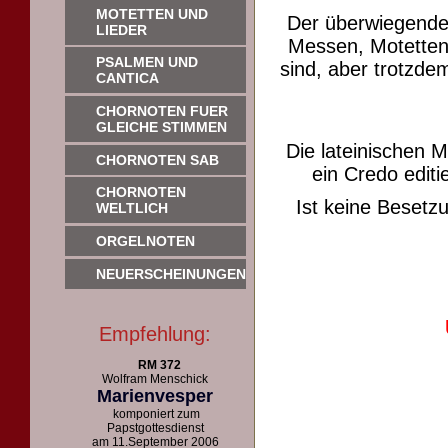
MOTETTEN UND
Der überwiegende
LIEDER
Messen, Motetten 
PSALMEN UND
sind, aber trotzdem
CANTICA
CHORNOTEN FUER
GLEICHE STIMMEN
Die lateinischen 
CHORNOTEN SAB
ein Credo editie
CHORNOTEN
Ist keine Beset
WELTLICH
ORGELNOTEN
NEUERSCHEINUNGEN
Empfehlung:
RM 372
Wolfram Menschick
Marienvesper
komponiert zum
Papstgottesdienst
am 11.September 2006