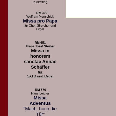
in Altötting
RM 300
Wolfram Menschick
Missa pro Papa
für Chor, Streicher und
Orgel
RM 651
Franz Josef Stoiber
Missa in
honorem
sanctae Annae
Schäffer
für
SATB und Orgel
RM 570
Hans Leitner
Missa
Adventus
"Macht hoch die
Tür"