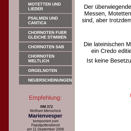
MOTETTEN UND
Der überwiegende
LIEDER
Messen, Motetten 
PSALMEN UND
sind, aber trotzdem
CANTICA
CHORNOTEN FUER
GLEICHE STIMMEN
Die lateinischen 
CHORNOTEN SAB
ein Credo editie
CHORNOTEN
Ist keine Beset
WELTLICH
ORGELNOTEN
NEUERSCHEINUNGEN
Empfehlung:
RM 372
Wolfram Menschick
Marienvesper
komponiert zum
Papstgottesdienst
am 11.September 2006