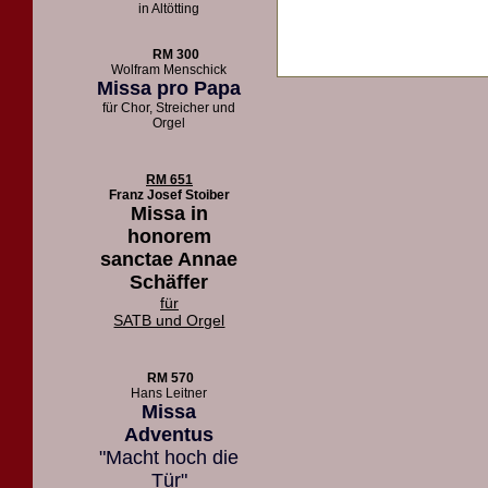
in Altötting
RM 300
Wolfram Menschick
Missa pro Papa
für Chor, Streicher und
Orgel
RM 651
Franz Josef Stoiber
Missa in
honorem
sanctae Annae
Schäffer
für
SATB und Orgel
RM 570
Hans Leitner
Missa
Adventus
"Macht hoch die
Tür"