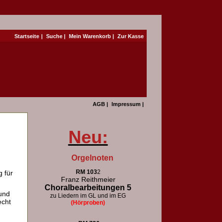
Startseite
|
Suche
|
Mein Warenkorb
|
Zur Kasse
AGB
|
Impressum
|
Neu:
Orgelnoten
RM 103
2
 für
Franz Reithmeier
Choralbearbeitungen 5
und
zu Liedern im GL und im EG
echt
(Hörproben)