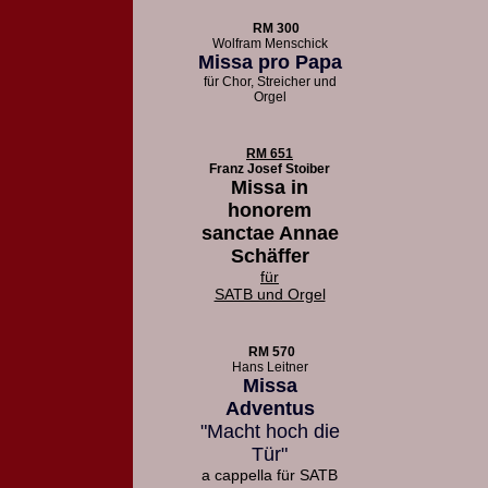
RM 300
Wolfram Menschick
Missa pro Papa
für Chor, Streicher und
Orgel
RM 651
Franz Josef Stoiber
Missa in
honorem
sanctae Annae
Schäffer
für
SATB und Orgel
RM 570
Hans Leitner
Missa
Adventus
"Macht hoch die
Tür"
a cappella für SATB