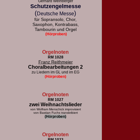
Gerhard Weinberger
Schutzengelmesse
(
)
Deutsche Messe
für Sopransolo, Chor,
Saxophon, Kontrabass,
Tambourin und Orgel
(Hörproben)
Orgelnoten
RM 1028
Franz Reithmeier
Choralbearbeitungen 2
zu Liedern im GL und im EG
(Hörproben)
Orgelnoten
RM 1027
zwei Weihnachtslieder
von Wolfram Menschick improvisiert
von Bastian Fuchs transkribiert
(Hörproben)
Orgelnoten
RM 1023