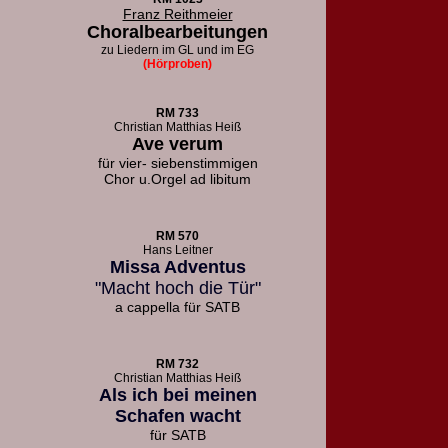
Franz Reithmeier
Choralbearbeitungen
zu Liedern
im GL und im EG
(Hörproben)
RM 733
Christian Matthias Heiß
Ave verum
für vier- siebenstimmigen
Chor u.
Orgel ad libitum
RM 570
Hans Leitner
Missa Adventus
"Macht hoch die Tür"
a cappella für SATB
RM 732
Christian Matthias Heiß
Als ich bei meinen
Schafen wacht
für SATB