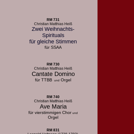
RM 731
Christian Matthias Heiß
Zwei Weihnachts-
Spirituals
für gleiche Stimmen
für SSAA
RM 730
Christian Matthias Heiß
Cantate Domino
für TTBB
Orgel
und
RM 740
Christian Matthias Heiß
Ave Maria
für vierstimmigen Chor
und
Orgel
RM 831