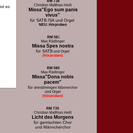
RM
736
Christian Matthias Heiß
ist es
Missa"Ego sum panis
vivus"
für SATB /SA
und Orgel
NEU: Hörproben
RM
58
1
Max Rädlinger
Missa Spes nostra
für SATB
und Orgel
(Hörproben)
RM
580
Max Rädlinger
Missa"Dona nobis
pacem"
für
dreistimmigen Männerchor
und Orgel
(Hörproben)
RM 73
5
Christian Matthias Heiß
Licht des Morgens
für
gemischten Chor
und Männcherchor