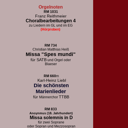
Orgelnoten
RM 1031
Franz Reithmeier
Choralbearbeitungen 4
zu Liedern im GL und im EG
(Hörproben)
RM 73
4
Christian Matthias Heiß
Missa "Spes mundi"
für
SATB
und Orgel oder
Blaeser
RM 660
m
Karl-Heinz Liebl
Die schönsten
Marienlieder
für
TTBB
Männerchor
RM 833
Anoynmus (18. Jahrhundert)
Missa solemnis in D
für zwei Soprane
oder Sopran und Mezzosopran