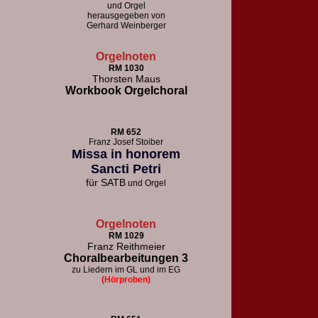
und Orgel
herausgegeben von
Gerhard Weinberger
Orgelnoten
RM 1030
Thorsten Maus
Workbook Orgelchoral
RM 652
F
ranz Josef Stoiber
Missa in honorem
Sancti Petri
für
SATB
und Orgel
Orgelnoten
RM 1029
Franz Reithmeier
Choralbearbeitungen 3
zu Liedern im GL und im EG
(Hörproben)