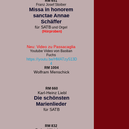
R
M 651
F
ranz Josef Stoiber
Missa in honorem
sanctae Annae
Schäffer
für
SATB
und Orgel
(Hörproben)
Neu: Video zu Passacaglia
Youtube Video von Bastian
Fuchs
https://youtu.be/HMATzy513D
4
RM 1004
Wolfram Menschick
RM 660
Karl-Heinz Liebl
Die schönsten
Marienlieder
für
SATB
RM 832