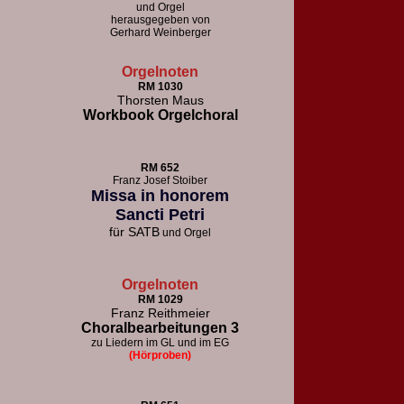
und Orgel
herausgegeben von
Gerhard Weinberger
Orgelnoten
RM 1030
Thorsten Maus
Workbook Orgelchoral
RM 652
F
ranz Josef Stoiber
Missa in honorem
Sancti Petri
für
SATB
und Orgel
Orgelnoten
RM 1029
Franz Reithmeier
Choralbearbeitungen 3
zu Liedern im GL und im EG
(Hörproben)