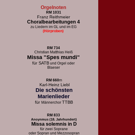
Orgelnoten
RM 1031
Franz Reithmeier
Choralbearbeitungen 4
zu Liedern im GL und im EG
(Hörproben)
RM 73
4
Christian Matthias Heiß
Missa "Spes mundi"
für
SATB
und Orgel oder
Blaeser
RM 660
m
Karl-Heinz Liebl
Die schönsten
Marienlieder
für
TTBB
Männerchor
RM 833
Anoynmus (18. Jahrhundert)
Missa solemnis in D
für zwei Soprane
oder Sopran und Mezzosopran