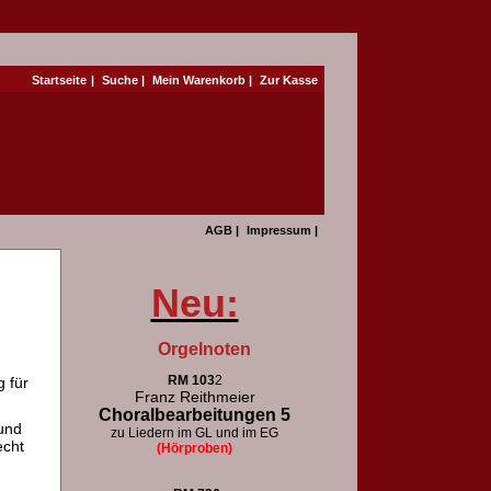
Startseite
|
Suche
|
Mein Warenkorb
|
Zur Kasse
AGB
|
Impressum
|
Neu:
Orgelnoten
RM 103
2
 für
Franz Reithmeier
Choralbearbeitungen 5
und
zu Liedern im GL und im EG
echt
(Hörproben)