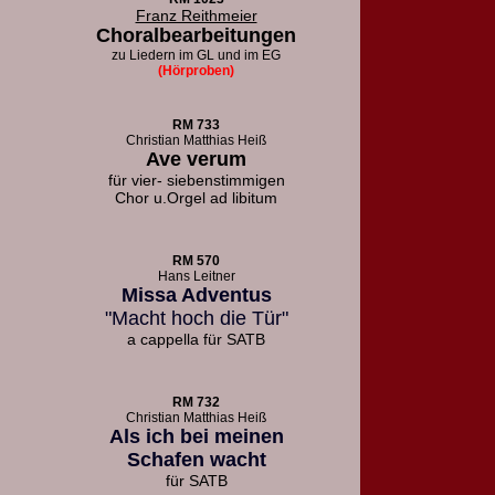
Franz Reithmeier
Choralbearbeitungen
zu Liedern
im GL und im EG
(Hörproben)
RM 733
Christian Matthias Heiß
Ave verum
für vier- siebenstimmigen
Chor u.
Orgel ad libitum
RM 570
Hans Leitner
Missa Adventus
"Macht hoch die Tür"
a cappella für SATB
RM 732
Christian Matthias Heiß
Als ich bei meinen
Schafen wacht
für SATB