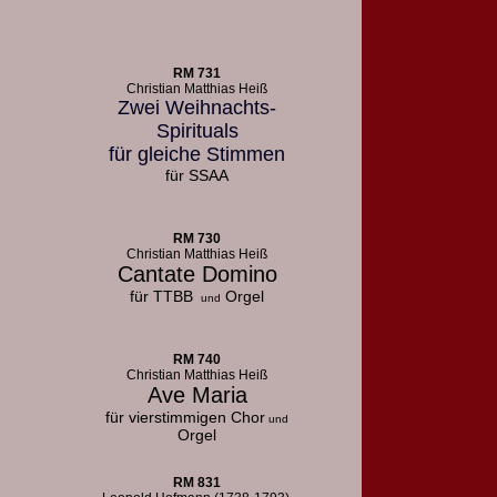
RM 731
Christian Matthias Heiß
Zwei Weihnachts-
Spirituals
für gleiche Stimmen
für SSAA
RM 730
Christian Matthias Heiß
Cantate Domino
für TTBB
Orgel
und
RM 740
Christian Matthias Heiß
Ave Maria
für vierstimmigen Chor
und
Orgel
RM 831