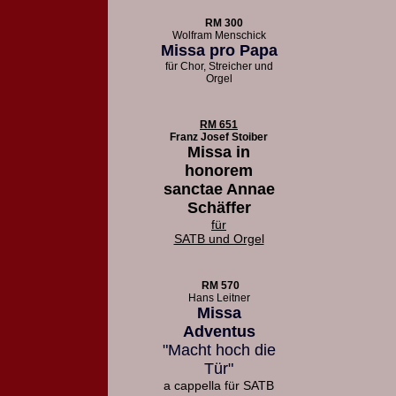
RM 300
Wolfram Menschick
Missa pro Papa
für Chor, Streicher und
Orgel
RM 651
Franz Josef Stoiber
Missa in
honorem
sanctae Annae
Schäffer
für
SATB und Orgel
RM 570
Hans Leitner
Missa
Adventus
"Macht hoch die
Tür"
a cappella für SATB