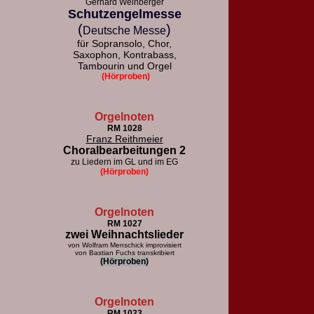
Gerhard Weinberger
Schutzengelmesse
(
)
Deutsche Messe
für Sopransolo, Chor,
Saxophon, Kontrabass,
Tambourin und Orgel
(Hörproben)
Orgelnoten
RM 1028
Franz Reithmeier
Choralbearbeitungen 2
zu Liedern im GL und im EG
(Hörproben)
Orgelnoten
RM 1027
zwei Weihnachtslieder
von Wolfram Menschick improvisiert
von Bastian Fuchs transkribiert
(Hörproben)
Orgelnoten
RM 1023