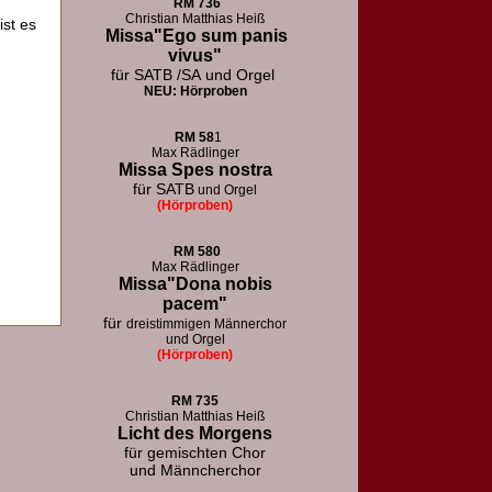
RM
736
Christian Matthias Heiß
ist es
Missa"Ego sum panis
vivus"
für SATB /SA
und Orgel
NEU: Hörproben
RM
58
1
Max Rädlinger
Missa Spes nostra
für SATB
und Orgel
(Hörproben)
RM
580
Max Rädlinger
Missa"Dona nobis
pacem"
für
dreistimmigen Männerchor
und Orgel
(Hörproben)
RM 73
5
Christian Matthias Heiß
Licht des Morgens
für
gemischten Chor
und Männcherchor