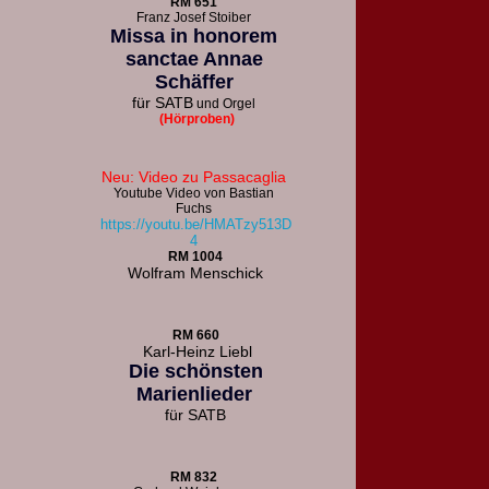
R
M 651
F
ranz Josef Stoiber
Missa in honorem
sanctae Annae
Schäffer
für
SATB
und Orgel
(Hörproben)
Neu: Video zu Passacaglia
Youtube Video von Bastian
Fuchs
https://youtu.be/HMATzy513D
4
RM 1004
Wolfram Menschick
RM 660
Karl-Heinz Liebl
Die schönsten
Marienlieder
für
SATB
RM 832