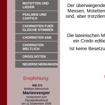
MOTETTEN UND
Der überwiegende
LIEDER
Messen, Motetten 
PSALMEN UND
sind, aber trotzdem
CANTICA
CHORNOTEN FUER
GLEICHE STIMMEN
Die lateinischen 
CHORNOTEN SAB
ein Credo editie
CHORNOTEN
Ist keine Beset
WELTLICH
ORGELNOTEN
NEUERSCHEINUNGEN
Empfehlung:
RM 372
Wolfram Menschick
Marienvesper
komponiert zum
Papstgottesdienst
am 11.September 2006