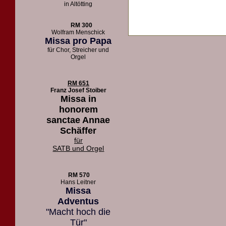
in Altötting
RM 300
Wolfram Menschick
Missa pro Papa
für Chor, Streicher und
Orgel
RM 651
Franz Josef Stoiber
Missa in
honorem
sanctae Annae
Schäffer
für
SATB und Orgel
RM 570
Hans Leitner
Missa
Adventus
"Macht hoch die
Tür"