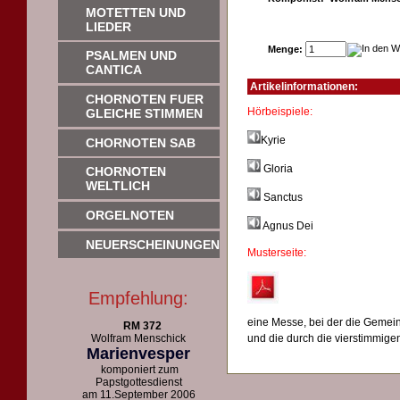
MOTETTEN UND
LIEDER
Menge:
PSALMEN UND
CANTICA
Artikelinformationen:
CHORNOTEN FUER
Hörbeispi
GLEICHE STIMMEN
Kyrie
CHORNOTEN SAB
Gloria
CHORNOTEN
WELTLICH
Sanctus
ORGELNOTEN
Agnus Dei
NEUERSCHEINUNGEN
Musterseite:
Empfehlung:
eine Messe, bei der die Gemei
RM 372
Wolfram Menschick
und die durch die vierstimmigen
Marienvesper
komponiert zum
Papstgottesdienst
am 11.September 2006