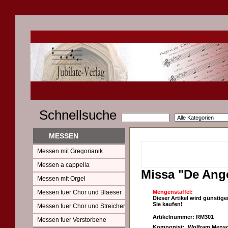
Schnellsuche
MESSEN
Messen mit Gregorianik
Messen a cappella
Missa "De Ange
Messen mit Orgel
Messen fuer Chor und Blaeser
Mengenstaffel:
Dieser Artikel wird günstige
Sie kaufen!
Messen fuer Chor und Streicher
Artikelnummer: RM301
Messen fuer Verstorbene
Komponist: Wolfram Mensc