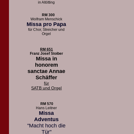
in Altötting
RM 300
Wolfram Menschick
Missa pro Papa
für Chor, Streicher und
Orgel
RM 651
Franz Josef Stoiber
Missa in
honorem
sanctae Annae
Schäffer
für
SATB und Orgel
RM 570
Hans Leitner
Missa
Adventus
"Macht hoch die
Tür"