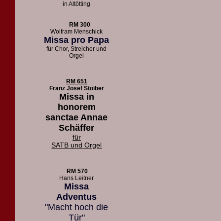
in Altötting
RM 300
Wolfram Menschick
Missa pro Papa
für Chor, Streicher und
Orgel
RM 651
Franz Josef Stoiber
Missa in
honorem
sanctae Annae
Schäffer
für
SATB und Orgel
RM 570
Hans Leitner
Missa
Adventus
"Macht hoch die
Tür"