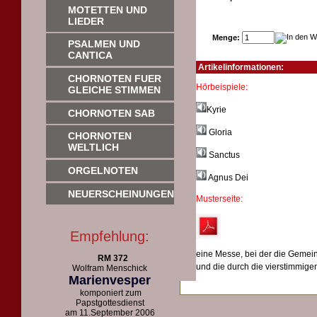
MOTETTEN UND
LIEDER
Menge:
PSALMEN UND
CANTICA
Artikelinformationen:
CHORNOTEN FUER
Hörbeispi
GLEICHE STIMMEN
Kyrie
CHORNOTEN SAB
Gloria
CHORNOTEN
WELTLICH
Sanctus
ORGELNOTEN
Agnus Dei
NEUERSCHEINUNGEN
Musterseite:
Empfehlung:
eine Messe, bei der die Gemei
RM 372
und die durch die vierstimmigen
Wolfram Menschick
Marienvesper
komponiert zum
Papstgottesdienst
am 11.September 2006