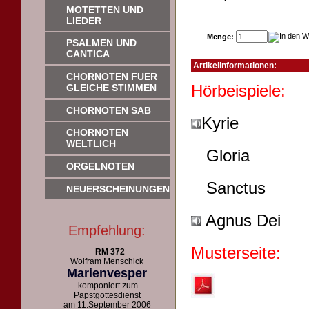
MOTETTEN UND
LIEDER
Menge:
PSALMEN UND
CANTICA
Artikelinformationen:
CHORNOTEN FUER
Hörb
GLEICHE STIMMEN
CHORNOTEN SAB
Kyrie
CHORNOTEN
WELTLICH
Gloria
ORGELNOTEN
Sanctus
NEUERSCHEINUNGEN
Agnus Dei
Empfehlung:
Musterseite:
RM 372
Wolfram Menschick
Marienvesper
komponiert zum
Papstgottesdienst
am 11.September 2006