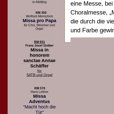
eine Messe, bei
in Altötting
Choralmesse, „M
RM 300
Wolfram Menschick
die durch die vi
Missa pro Papa
für Chor, Streicher und
und Farbe gewin
Orgel
RM 651
Franz Josef Stoiber
Missa in
honorem
sanctae Annae
Schäffer
für
SATB und Orgel
RM 570
Hans Leitner
Missa
Adventus
"Macht hoch die
Tür"