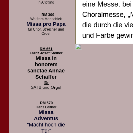
eine Messe, bei
in Altötting
Choralmesse, „M
RM 300
Wolfram Menschick
die durch die vi
Missa pro Papa
für Chor, Streicher und
und Farbe gewin
Orgel
RM 651
Franz Josef Stoiber
Missa in
honorem
sanctae Annae
Schäffer
für
SATB und Orgel
RM 570
Hans Leitner
Missa
Adventus
"Macht hoch die
Tür"