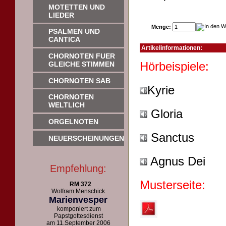
MOTETTEN UND
LIEDER
Menge:
PSALMEN UND
CANTICA
Artikelinformationen:
CHORNOTEN FUER
Hörb
GLEICHE STIMMEN
CHORNOTEN SAB
Kyrie
CHORNOTEN
WELTLICH
Gloria
ORGELNOTEN
Sanctus
NEUERSCHEINUNGEN
Agnus Dei
Empfehlung:
Musterseite:
RM 372
Wolfram Menschick
Marienvesper
komponiert zum
Papstgottesdienst
am 11.September 2006