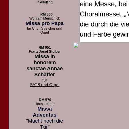
eine Messe, bei
in Altötting
Choralmesse, „M
RM 300
Wolfram Menschick
die durch die vi
Missa pro Papa
für Chor, Streicher und
und Farbe gewin
Orgel
RM 651
Franz Josef Stoiber
Missa in
honorem
sanctae Annae
Schäffer
für
SATB und Orgel
RM 570
Hans Leitner
Missa
Adventus
"Macht hoch die
Tür"