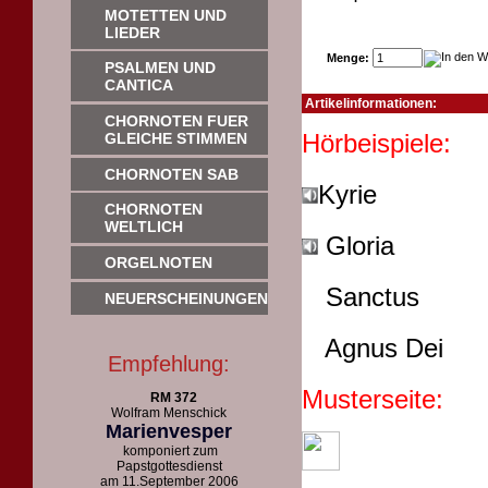
MOTETTEN UND
LIEDER
Menge:
PSALMEN UND
CANTICA
Artikelinformationen:
CHORNOTEN FUER
Hörb
GLEICHE STIMMEN
CHORNOTEN SAB
Kyrie
CHORNOTEN
WELTLICH
Gloria
ORGELNOTEN
Sanctus
NEUERSCHEINUNGEN
Agnus Dei
Empfehlung:
Musterseite:
RM 372
Wolfram Menschick
Marienvesper
komponiert zum
Papstgottesdienst
am 11.September 2006