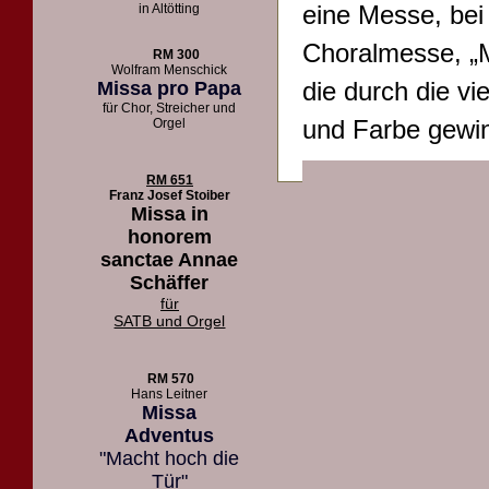
eine Messe, bei
in Altötting
Choralmesse, „M
RM 300
Wolfram Menschick
die durch die vi
Missa pro Papa
für Chor, Streicher und
und Farbe gewin
Orgel
RM 651
Franz Josef Stoiber
Missa in
honorem
sanctae Annae
Schäffer
für
SATB und Orgel
RM 570
Hans Leitner
Missa
Adventus
"Macht hoch die
Tür"