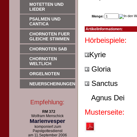
MOTETTEN UND
LIEDER
Menge:
PSALMEN UND
CANTICA
Artikelinformationen:
CHORNOTEN FUER
Hörb
GLEICHE STIMMEN
CHORNOTEN SAB
Kyrie
CHORNOTEN
WELTLICH
Gloria
ORGELNOTEN
Sanctus
NEUERSCHEINUNGEN
Agnus Dei
Empfehlung:
Musterseite:
RM 372
Wolfram Menschick
Marienvesper
komponiert zum
Papstgottesdienst
am 11.September 2006