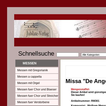
Schnellsuche
MESSEN
Messen mit Gregorianik
Messen a cappella
Missa "De Ange
Messen mit Orgel
Messen fuer Chor und Blaeser
Mengenstaffel:
Dieser Artikel wird günstige
Sie kaufen!
Messen fuer Chor und Streicher
Artikelnummer: RM301
Messen fuer Verstorbene
Komponist: Wolfram Mensc