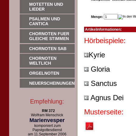
MOTETTEN UND
LIEDER
Menge:
PSALMEN UND
CANTICA
Artikelinformationen:
CHORNOTEN FUER
GLEICHE STIMMEN
Hörb
CHORNOTEN SAB
Kyrie
CHORNOTEN
WELTLICH
Gloria
ORGELNOTEN
Sanctus
NEUERSCHEINUNGEN
Agnus Dei
Empfehlung:
Musterseite:
RM 372
Wolfram Menschick
Marienvesper
komponiert zum
Papstgottesdienst
am 11.September 2006