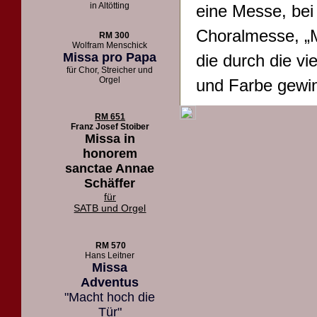
in Altötting
eine Messe, bei
Choralmesse, „M
RM 300
Wolfram Menschick
Missa pro Papa
die durch die vi
für Chor, Streicher und
Orgel
und Farbe gewin
RM 651
Franz Josef Stoiber
Missa in
honorem
sanctae Annae
Schäffer
für
SATB und Orgel
RM 570
Hans Leitner
Missa
Adventus
"Macht hoch die
Tür"