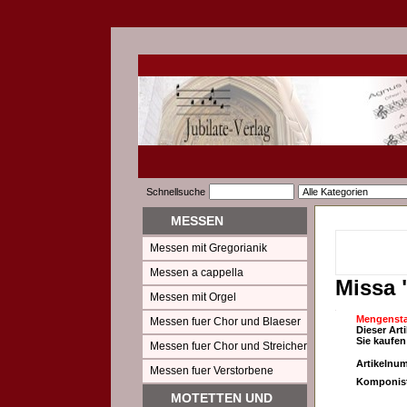
Schnellsuche
MESSEN
Messen mit Gregorianik
Messen a cappella
Missa 
Messen mit Orgel
Mengensta
Messen fuer Chor und Blaeser
Dieser Art
Sie kaufen
Messen fuer Chor und Streicher
Artikelnu
Messen fuer Verstorbene
Komponist
MOTETTEN UND