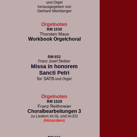
und Orgel
herausgegeben von
Gerhard Weinberger
Orgelnoten
RM 1030
Thorsten Maus
Workbook Orgelchoral
RM 652
F
ranz Josef Stoiber
Missa in honorem
Sancti Petri
für
SATB
und Orgel
Orgelnoten
RM 1029
Franz Reithmeier
Choralbearbeitungen 3
zu Liedern im GL und im EG
(Hörproben)