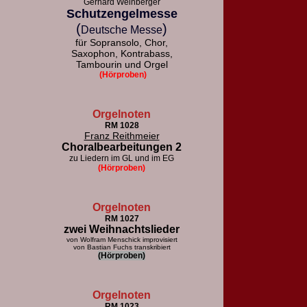
Gerhard Weinberger
Schutzengelmesse
(
)
Deutsche Messe
für Sopransolo, Chor,
Saxophon, Kontrabass,
Tambourin und Orgel
(Hörproben)
Orgelnoten
RM 1028
Franz Reithmeier
Choralbearbeitungen 2
zu Liedern im GL und im EG
(Hörproben)
Orgelnoten
RM 1027
zwei Weihnachtslieder
von Wolfram Menschick improvisiert
von Bastian Fuchs transkribiert
(Hörproben)
Orgelnoten
RM 1023