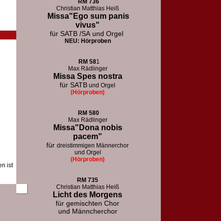
RM
736
Christian Matthias Heiß
Missa"Ego sum panis
vivus"
für SATB /SA
und Orgel
NEU: Hörproben
RM
58
1
Max Rädlinger
Missa Spes nostra
für SATB
und Orgel
(Hörproben)
RM
580
Max Rädlinger
Missa"Dona nobis
pacem"
für
dreistimmigen Männerchor
und Orgel
(Hörproben)
n ist
RM 73
5
Christian Matthias Heiß
Licht des Morgens
für
gemischten Chor
und Männcherchor