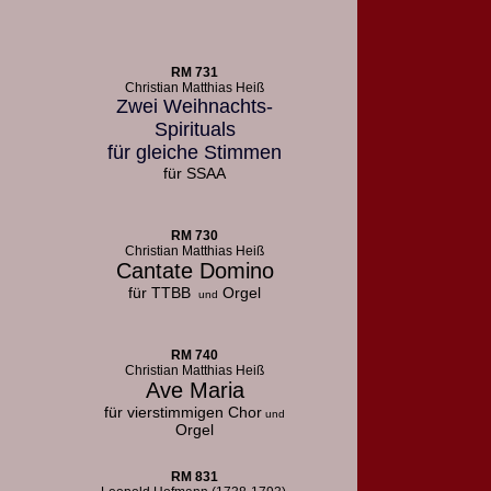
RM 731
Christian Matthias Heiß
Zwei Weihnachts-
Spirituals
für gleiche Stimmen
für SSAA
RM 730
Christian Matthias Heiß
Cantate Domino
für TTBB
Orgel
und
RM 740
Christian Matthias Heiß
Ave Maria
für vierstimmigen Chor
und
Orgel
RM 831