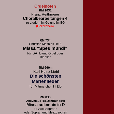
Orgelnoten
RM 1031
Franz Reithmeier
Choralbearbeitungen 4
zu Liedern im GL und im EG
(Hörproben)
RM 73
4
Christian Matthias Heiß
Missa "Spes mundi"
für
SATB
und Orgel oder
Blaeser
RM 660
m
Karl-Heinz Liebl
Die schönsten
Marienlieder
für
TTBB
Männerchor
RM 833
Anoynmus (18. Jahrhundert)
Missa solemnis in D
für zwei Soprane
oder Sopran und Mezzosopran