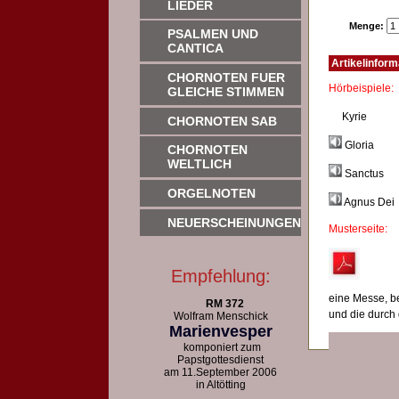
LIEDER
Menge:
PSALMEN UND
CANTICA
Artikelinform
CHORNOTEN FUER
Hörb
GLEICHE STIMMEN
Kyrie
CHORNOTEN SAB
Gloria
CHORNOTEN
WELTLICH
Sanctus
ORGELNOTEN
Agnus Dei
NEUERSCHEINUNGEN
Musterseite:
Empfehlung:
eine Messe, b
RM 372
und die durch 
Wolfram Menschick
Marienvesper
komponiert zum
Papstgottesdienst
am 11.September 2006
in Altötting