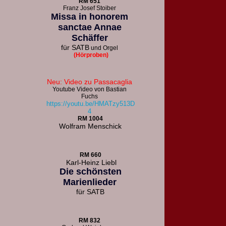
R
M 651
F
ranz Josef Stoiber
Missa in honorem
sanctae Annae
Schäffer
für
SATB
und Orgel
(Hörproben)
Neu: Video zu Passacaglia
Youtube Video von Bastian
Fuchs
https://youtu.be/HMATzy513D
4
RM 1004
Wolfram Menschick
RM 660
Karl-Heinz Liebl
Die schönsten
Marienlieder
für
SATB
RM 832