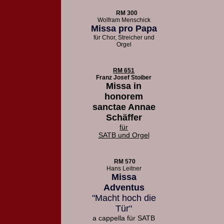
RM 300
Wolfram Menschick
Missa pro Papa
für Chor, Streicher und
Orgel
RM 651
Franz Josef Stoiber
Missa in
honorem
sanctae Annae
Schäffer
für
SATB und Orgel
RM 570
Hans Leitner
Missa
Adventus
"Macht hoch die
Tür"
a cappella für SATB