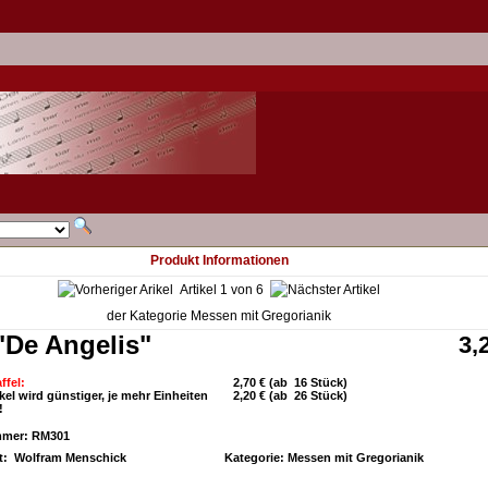
Produkt Informationen
Artikel 1 von 6
der Kategorie
Messen mit Gregorianik
"De Angelis"
3,
ffel:
2,70 € (ab 16 Stück)
ikel wird günstiger, je mehr Einheiten
2,20 € (ab 26 Stück)
!
mmer: RM301
: Wolfram Menschick
Kategorie:
Messen mit Gregorianik