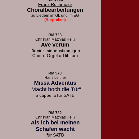
Franz Reithmeier
Choralbearbeitungen
zu Liedern
im GL und im EG
(Hörproben)
RM 733
Christian Matthias Heiß
Ave verum
für vier- siebenstimmigen
Chor u.
Orgel ad libitum
RM 570
Hans Leitner
Missa Adventus
"Macht hoch die Tür"
a cappella für SATB
RM 732
Christian Matthias Heiß
Als ich bei meinen
Schafen wacht
für SATB