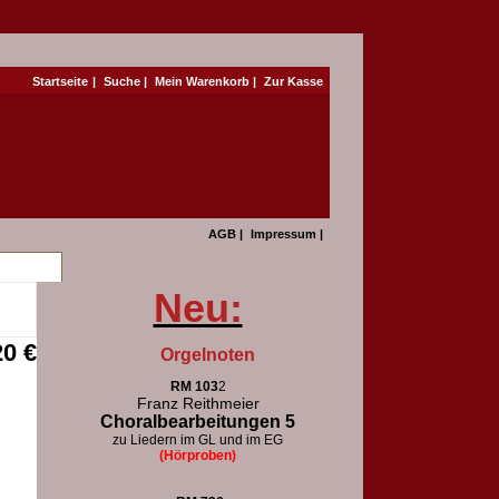
Startseite
|
Suche
|
Mein Warenkorb
|
Zur Kasse
AGB
|
Impressum
|
Neu:
20 €
Orgelnoten
RM 103
2
Franz Reithmeier
Choralbearbeitungen 5
zu Liedern im GL und im EG
(Hörproben)