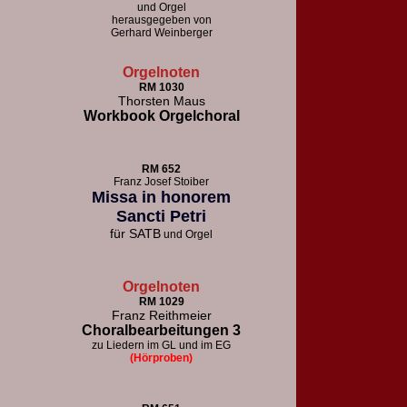
und Orgel
herausgegeben von
Gerhard Weinberger
Orgelnoten
RM 1030
Thorsten Maus
Workbook Orgelchoral
RM 652
F
ranz Josef Stoiber
Missa in honorem
Sancti Petri
für
SATB
und Orgel
Orgelnoten
RM 1029
Franz Reithmeier
Choralbearbeitungen 3
zu Liedern im GL und im EG
(Hörproben)