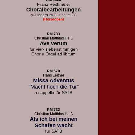
Franz Reithmeier
Choralbearbeitungen
zu Liedern
im GL und im EG
(Hörproben)
RM 733
Christian Matthias Heiß
Ave verum
für vier- siebenstimmigen
Chor u.
Orgel ad libitum
RM 570
Hans Leitner
Missa Adventus
"Macht hoch die Tür"
a cappella für SATB
RM 732
Christian Matthias Heiß
Als ich bei meinen
Schafen wacht
für SATB