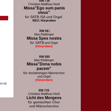
RM
736
Christian Matthias Heiß
Missa"Ego sum panis
vivus"
für SATB /SA
und Orgel
NEU: Hörproben
RM
58
1
Max Rädlinger
Missa Spes nostra
für SATB
und Orgel
(Hörproben)
RM
580
Max Rädlinger
Missa"Dona nobis
pacem"
für
dreistimmigen Männerchor
und Orgel
(Hörproben)
n ist
RM 73
5
Christian Matthias Heiß
Licht des Morgens
für
gemischten Chor
und Männcherchor