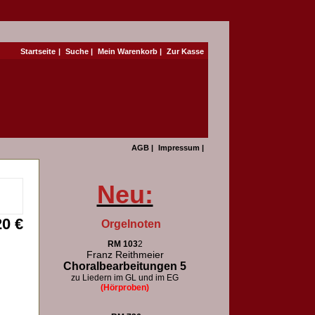
Startseite
|
Suche
|
Mein Warenkorb
|
Zur Kasse
AGB
|
Impressum
|
Neu:
20 €
Orgelnoten
RM 103
2
Franz Reithmeier
Choralbearbeitungen 5
zu Liedern im GL und im EG
(Hörproben)