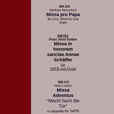
RM 300
Wolfram Menschick
Missa pro Papa
für Chor, Streicher und
Orgel
RM 651
Franz Josef Stoiber
Missa in
honorem
sanctae Annae
Schäffer
für
SATB und Orgel
RM 570
Hans Leitner
Missa
Adventus
"Macht hoch die
Tür"
a cappella für SATB