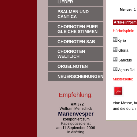
LIEDER
Menge:
PSALMEN UND
CANTICA
Artikelinform
CHORNOTEN FUER
Hörb
GLEICHE STIMMEN
Kyrie
CHORNOTEN SAB
Gloria
CHORNOTEN
WELTLICH
Sanctus
ORGELNOTEN
Agnus Dei
NEUERSCHEINUNGEN
Musterseite:
Empfehlung:
eine Messe, b
RM 372
Wolfram Menschick
und die durch 
Marienvesper
komponiert zum
Papstgottesdienst
am 11.September 2006
in Altötting