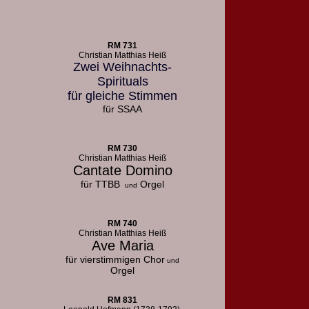
RM 731
Christian Matthias Heiß
Zwei Weihnachts-
Spirituals
für gleiche Stimmen
für SSAA
RM 730
Christian Matthias Heiß
Cantate Domino
für TTBB
Orgel
und
RM 740
Christian Matthias Heiß
Ave Maria
für vierstimmigen Chor
und
Orgel
RM 831