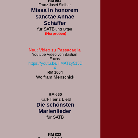
R
M 651
F
ranz Josef Stoiber
Missa in honorem
sanctae Annae
Schäffer
für
SATB
und Orgel
(Hörproben)
Neu: Video zu Passacaglia
Youtube Video von Bastian
Fuchs
https://youtu.be/HMATzy513D
4
RM 1004
Wolfram Menschick
RM 660
Karl-Heinz Liebl
Die schönsten
Marienlieder
für
SATB
RM 832