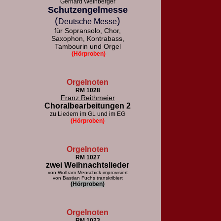
Gerhard Weinberger
Schutzengelmesse
(
)
Deutsche Messe
für Sopransolo, Chor,
Saxophon, Kontrabass,
Tambourin und Orgel
(Hörproben)
Orgelnoten
RM 1028
Franz Reithmeier
Choralbearbeitungen 2
zu Liedern im GL und im EG
(Hörproben)
Orgelnoten
RM 1027
zwei Weihnachtslieder
von Wolfram Menschick improvisiert
von Bastian Fuchs transkribiert
(Hörproben)
Orgelnoten
RM 1023