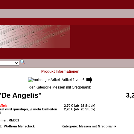
Produkt Informationen
Artikel 1 von 6
der Kategorie
Messen mit Gregorianik
"De Angelis"
3,
ffel:
2,70 € (ab 16 Stück)
ikel wird günstiger, je mehr Einheiten
2,20 € (ab 26 Stück)
!
mmer: RM301
: Wolfram Menschick
Kategorie:
Messen mit Gregorianik