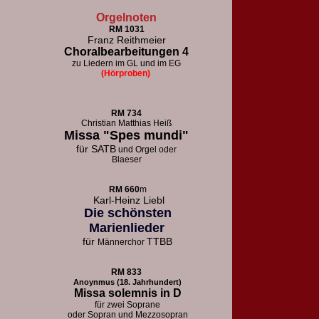
Orgelnoten
RM 1031
Franz Reithmeier
Choralbearbeitungen 4
zu Liedern im GL und im EG
(Hörproben)
RM 73
4
Christian Matthias Heiß
Missa "Spes mundi"
für
SATB
und Orgel oder
Blaeser
RM 660
m
Karl-Heinz Liebl
Die schönsten
Marienlieder
für
TTBB
Männerchor
RM 833
Anoynmus (18. Jahrhundert)
Missa solemnis in D
für zwei Soprane
oder Sopran und Mezzosopran