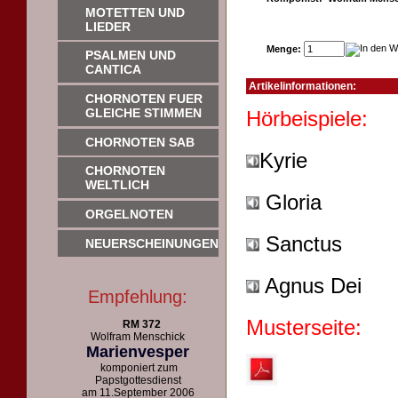
MOTETTEN UND
LIEDER
Menge:
PSALMEN UND
CANTICA
Artikelinformationen:
CHORNOTEN FUER
GLEICHE STIMMEN
Hörb
CHORNOTEN SAB
Kyrie
CHORNOTEN
WELTLICH
Gloria
ORGELNOTEN
Sanctus
NEUERSCHEINUNGEN
Agnus Dei
Empfehlung:
Musterseite:
RM 372
Wolfram Menschick
Marienvesper
komponiert zum
Papstgottesdienst
am 11.September 2006