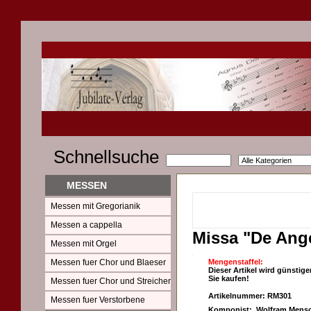
Schnellsuche
MESSEN
Messen mit Gregorianik
Messen a cappella
Missa "De Ange
Messen mit Orgel
Messen fuer Chor und Blaeser
Mengenstaffel:
Dieser Artikel wird günstige
Sie kaufen!
Messen fuer Chor und Streicher
Artikelnummer: RM301
Messen fuer Verstorbene
Komponist: Wolfram Mensc