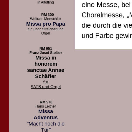
in Altötting
eine Messe, bei
Choralmesse, „M
RM 300
Wolfram Menschick
Missa pro Papa
die durch die vi
für Chor, Streicher und
Orgel
und Farbe gewin
RM 651
Franz Josef Stoiber
Missa in
honorem
sanctae Annae
Schäffer
für
SATB und Orgel
RM 570
Hans Leitner
Missa
Adventus
"Macht hoch die
Tür"