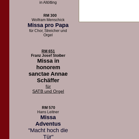
in Altötting
RM 300
Wolfram Menschick
Missa pro Papa
für Chor, Streicher und
Orgel
RM 651
Franz Josef Stoiber
Missa in
honorem
sanctae Annae
Schäffer
für
SATB und Orgel
RM 570
Hans Leitner
Missa
Adventus
"Macht hoch die
Tür"