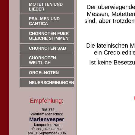
MOTETTEN UND
Der überwiegende
LIEDER
Messen, Motetten 
PSALMEN UND
sind, aber trotzdem
CANTICA
CHORNOTEN FUER
GLEICHE STIMMEN
Die lateinischen 
CHORNOTEN SAB
ein Credo editie
CHORNOTEN
Ist keine Beset
WELTLICH
ORGELNOTEN
NEUERSCHEINUNGEN
Empfehlung:
RM 372
Wolfram Menschick
Marienvesper
komponiert zum
Papstgottesdienst
am 11.September 2006