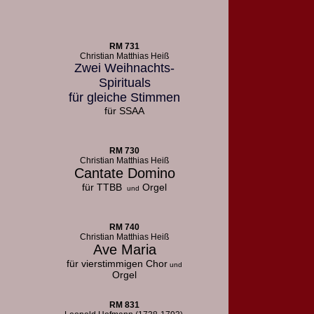
RM 731
Christian Matthias Heiß
Zwei Weihnachts-
Spirituals
für gleiche Stimmen
für SSAA
RM 730
Christian Matthias Heiß
Cantate Domino
für TTBB
Orgel
und
RM 740
Christian Matthias Heiß
Ave Maria
für vierstimmigen Chor
und
Orgel
RM 831