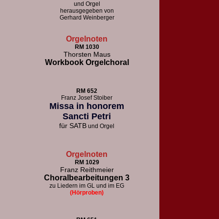
und Orgel
herausgegeben von
Gerhard Weinberger
Orgelnoten
RM 1030
Thorsten Maus
Workbook Orgelchoral
RM 652
F
ranz Josef Stoiber
Missa in honorem
Sancti Petri
für
SATB
und Orgel
Orgelnoten
RM 1029
Franz Reithmeier
Choralbearbeitungen 3
zu Liedern im GL und im EG
(Hörproben)