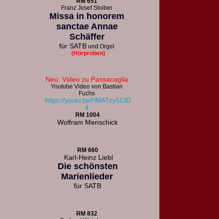
R
M 651
F
ranz Josef Stoiber
Missa in honorem
sanctae Annae
Schäffer
für
SATB
und Orgel
(Hörproben)
Neu: Video zu Passacaglia
Youtube Video von Bastian
Fuchs
https://youtu.be/HMATzy513D
4
RM 1004
Wolfram Menschick
RM 660
Karl-Heinz Liebl
Die schönsten
Marienlieder
für
SATB
RM 832