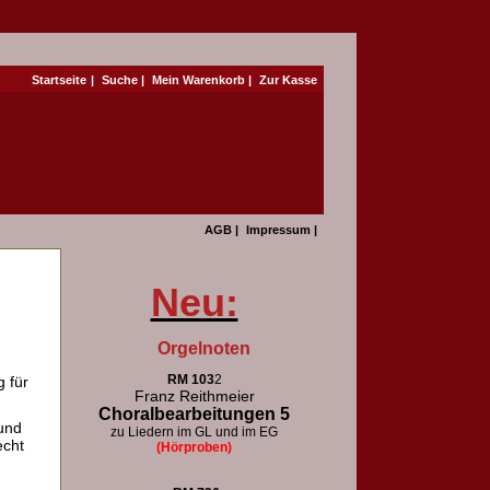
Startseite
|
Suche
|
Mein Warenkorb
|
Zur Kasse
AGB
|
Impressum
|
Neu:
Orgelnoten
RM 103
2
 für
Franz Reithmeier
Choralbearbeitungen 5
und
zu Liedern im GL und im EG
echt
(Hörproben)