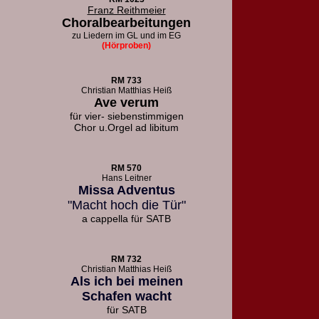
Franz Reithmeier
Choralbearbeitungen
zu Liedern
im GL und im EG
(Hörproben)
RM 733
Christian Matthias Heiß
Ave verum
für vier- siebenstimmigen
Chor u.
Orgel ad libitum
RM 570
Hans Leitner
Missa Adventus
"Macht hoch die Tür"
a cappella für SATB
RM 732
Christian Matthias Heiß
Als ich bei meinen
Schafen wacht
für SATB