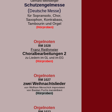
Gerhard Weinberger
Schutzengelmesse
(
)
Deutsche Messe
für Sopransolo, Chor,
Saxophon, Kontrabass,
Tambourin und Orgel
(Hörproben)
Orgelnoten
RM 1028
Franz Reithmeier
Choralbearbeitungen 2
zu Liedern im GL und im EG
(Hörproben)
Orgelnoten
RM 1027
zwei Weihnachtslieder
von Wolfram Menschick improvisiert
von Bastian Fuchs transkribiert
(Hörproben)
Orgelnoten
RM 1023