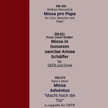
RM 300
Wolfram Menschick
Missa pro Papa
für Chor, Streicher und
Orgel
RM 651
Franz Josef Stoiber
Missa in
honorem
sanctae Annae
Schäffer
für
SATB und Orgel
RM 570
Hans Leitner
Missa
Adventus
"Macht hoch die
Tür"
a cappella für SATB