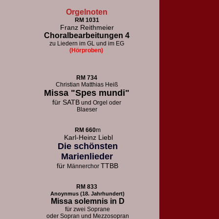
Orgelnoten
RM 1031
Franz Reithmeier
Choralbearbeitungen 4
zu Liedern im GL und im EG
(Hörproben)
RM 73
4
Christian Matthias Heiß
Missa "Spes mundi"
für
SATB
und Orgel oder
Blaeser
RM 660
m
Karl-Heinz Liebl
Die schönsten
Marienlieder
für
TTBB
Männerchor
RM 833
Anoynmus (18. Jahrhundert)
Missa solemnis in D
für zwei Soprane
oder Sopran und Mezzosopran