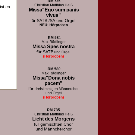
RM
736
Christian Matthias Heiß
ist es
Missa"Ego sum panis
vivus"
für SATB /SA
und Orgel
NEU: Hörproben
RM
58
1
Max Rädlinger
Missa Spes nostra
für SATB
und Orgel
(Hörproben)
RM
580
Max Rädlinger
Missa"Dona nobis
pacem"
für
dreistimmigen Männerchor
und Orgel
(Hörproben)
RM 73
5
Christian Matthias Heiß
Licht des Morgens
für
gemischten Chor
und Männcherchor