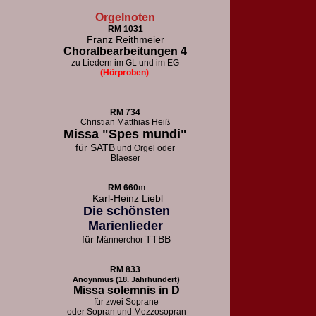
Orgelnoten
RM 1031
Franz Reithmeier
Choralbearbeitungen 4
zu Liedern im GL und im EG
(Hörproben)
RM 73
4
Christian Matthias Heiß
Missa "Spes mundi"
für
SATB
und Orgel oder
Blaeser
RM 660
m
Karl-Heinz Liebl
Die schönsten
Marienlieder
für
TTBB
Männerchor
RM 833
Anoynmus (18. Jahrhundert)
Missa solemnis in D
für zwei Soprane
oder Sopran und Mezzosopran