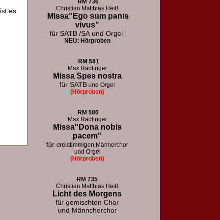
RM
736
Christian Matthias Heiß
ist es
Missa"Ego sum panis
vivus"
für SATB /SA
und Orgel
NEU: Hörproben
RM
58
1
Max Rädlinger
Missa Spes nostra
für SATB
und Orgel
(Hörproben)
RM
580
Max Rädlinger
Missa"Dona nobis
pacem"
für
dreistimmigen Männerchor
und Orgel
(Hörproben)
RM 73
5
Christian Matthias Heiß
Licht des Morgens
für
gemischten Chor
und Männcherchor