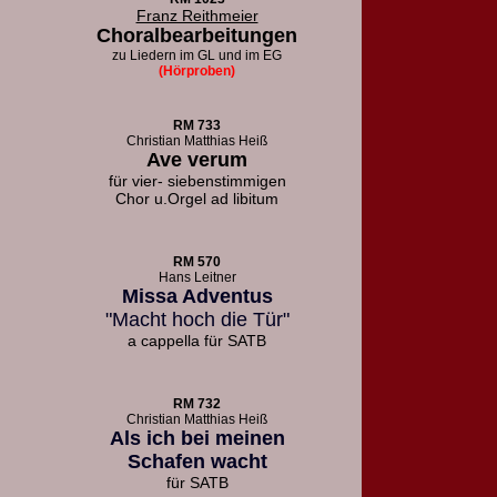
Franz Reithmeier
Choralbearbeitungen
zu Liedern
im GL und im EG
(Hörproben)
RM 733
Christian Matthias Heiß
Ave verum
für vier- siebenstimmigen
Chor u.
Orgel ad libitum
RM 570
Hans Leitner
Missa Adventus
"Macht hoch die Tür"
a cappella für SATB
RM 732
Christian Matthias Heiß
Als ich bei meinen
Schafen wacht
für SATB