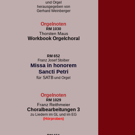
und Orgel
herausgegeben von
Gerhard Weinberger
Orgelnoten
RM 1030
Thorsten Maus
Workbook Orgelchoral
RM 652
F
ranz Josef Stoiber
Missa in honorem
Sancti Petri
für
SATB
und Orgel
Orgelnoten
RM 1029
Franz Reithmeier
Choralbearbeitungen 3
zu Liedern im GL und im EG
(Hörproben)