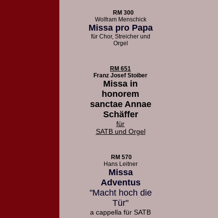
RM 300
Wolfram Menschick
Missa pro Papa
für Chor, Streicher und
Orgel
RM 651
Franz Josef Stoiber
Missa in
honorem
sanctae Annae
Schäffer
für
SATB und Orgel
RM 570
Hans Leitner
Missa
Adventus
"Macht hoch die
Tür"
a cappella für SATB