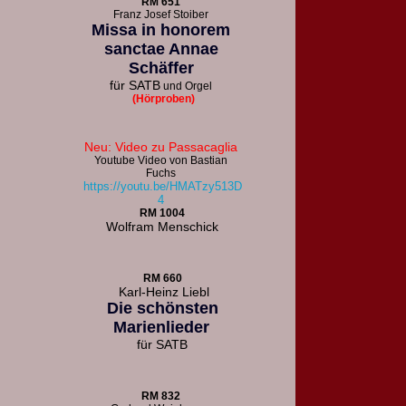
R
M 651
F
ranz Josef Stoiber
Missa in honorem
sanctae Annae
Schäffer
für
SATB
und Orgel
(Hörproben)
Neu: Video zu Passacaglia
Youtube Video von Bastian
Fuchs
https://youtu.be/HMATzy513D
4
RM 1004
Wolfram Menschick
RM 660
Karl-Heinz Liebl
Die schönsten
Marienlieder
für
SATB
RM 832