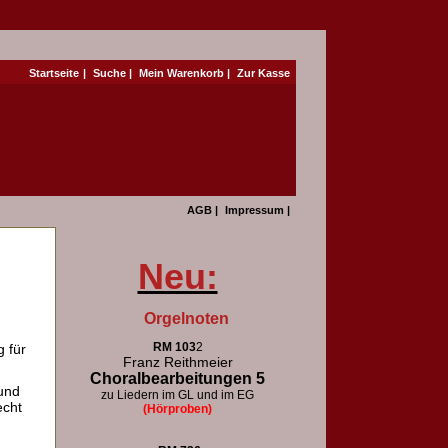
Startseite
|
Suche
|
Mein Warenkorb
|
Zur Kasse
AGB
|
Impressum
|
Neu:
Orgelnoten
RM 103
2
 für
Franz Reithmeier
Choralbearbeitungen 5
und
zu Liedern im GL und im EG
echt
(Hörproben)