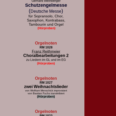
Gerhard Weinberger
Schutzengelmesse
(
)
Deutsche Messe
für Sopransolo, Chor,
Saxophon, Kontrabass,
Tambourin und Orgel
(Hörproben)
Orgelnoten
RM 1028
Franz Reithmeier
Choralbearbeitungen 2
zu Liedern im GL und im EG
(Hörproben)
Orgelnoten
RM 1027
zwei Weihnachtslieder
von Wolfram Menschick improvisiert
von Bastian Fuchs transkribiert
(Hörproben)
Orgelnoten
RM 1023