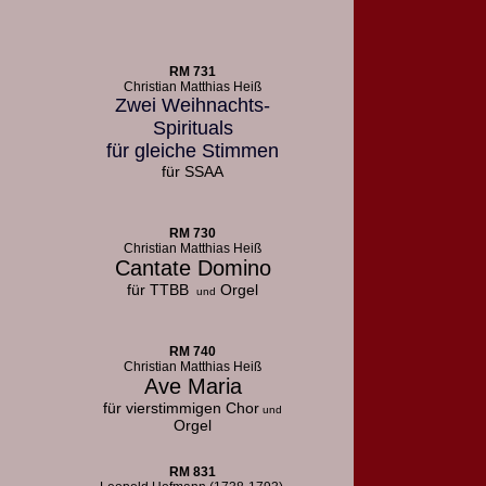
RM 731
Christian Matthias Heiß
Zwei Weihnachts-
Spirituals
für gleiche Stimmen
für SSAA
RM 730
Christian Matthias Heiß
Cantate Domino
für TTBB
Orgel
und
RM 740
Christian Matthias Heiß
Ave Maria
für vierstimmigen Chor
und
Orgel
RM 831