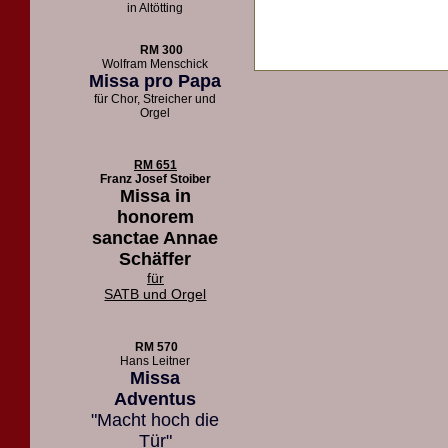
in Altötting
RM 300
Wolfram Menschick
Missa pro Papa
für Chor, Streicher und
Orgel
RM 651
Franz Josef Stoiber
Missa in
honorem
sanctae Annae
Schäffer
für
SATB und Orgel
RM 570
Hans Leitner
Missa
Adventus
"Macht hoch die
Tür"