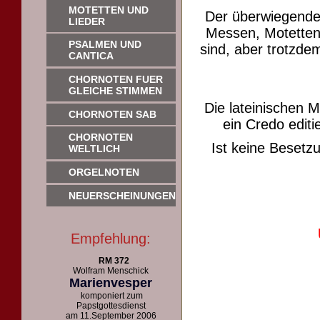
MOTETTEN UND
Der überwiegende
LIEDER
Messen, Motetten 
PSALMEN UND
sind, aber trotzdem
CANTICA
CHORNOTEN FUER
GLEICHE STIMMEN
Die lateinischen 
CHORNOTEN SAB
ein Credo editie
CHORNOTEN
Ist keine Beset
WELTLICH
ORGELNOTEN
NEUERSCHEINUNGEN
Empfehlung:
RM 372
Wolfram Menschick
Marienvesper
komponiert zum
Papstgottesdienst
am 11.September 2006