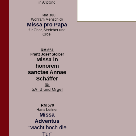
in Altötting
RM 300
Wolfram Menschick
Missa pro Papa
für Chor, Streicher und
Orgel
RM 651
Franz Josef Stoiber
Missa in
honorem
sanctae Annae
Schäffer
für
SATB und Orgel
RM 570
Hans Leitner
Missa
Adventus
"Macht hoch die
Tür"