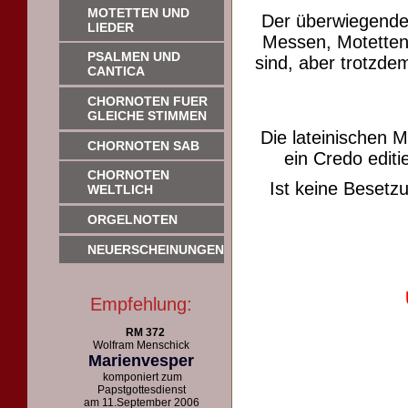
MOTETTEN UND
Der überwiegende
LIEDER
Messen, Motetten 
PSALMEN UND
sind, aber trotzdem
CANTICA
CHORNOTEN FUER
GLEICHE STIMMEN
Die lateinischen 
CHORNOTEN SAB
ein Credo editie
CHORNOTEN
Ist keine Beset
WELTLICH
ORGELNOTEN
NEUERSCHEINUNGEN
Empfehlung:
RM 372
Wolfram Menschick
Marienvesper
komponiert zum
Papstgottesdienst
am 11.September 2006