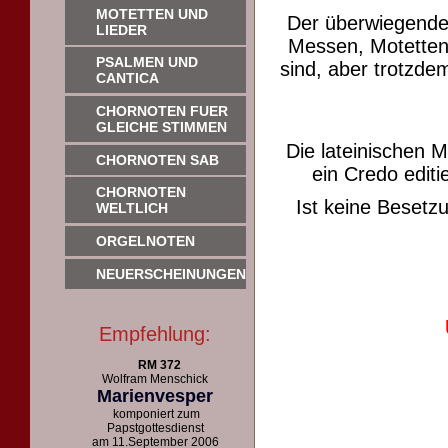
MOTETTEN UND
Der überwiegende
LIEDER
Messen, Motetten 
PSALMEN UND
sind, aber trotzdem
CANTICA
CHORNOTEN FUER
GLEICHE STIMMEN
Die lateinischen 
CHORNOTEN SAB
ein Credo editie
CHORNOTEN
Ist keine Beset
WELTLICH
ORGELNOTEN
NEUERSCHEINUNGEN
Empfehlung:
RM 372
Wolfram Menschick
Marienvesper
komponiert zum
Papstgottesdienst
am 11.September 2006