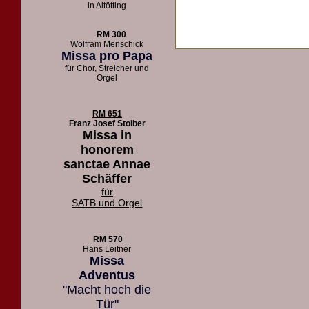
in Altötting
RM 300
Wolfram Menschick
Missa pro Papa
für Chor, Streicher und
Orgel
RM 651
Franz Josef Stoiber
Missa in
honorem
sanctae Annae
Schäffer
für
SATB und Orgel
RM 570
Hans Leitner
Missa
Adventus
"Macht hoch die
Tür"