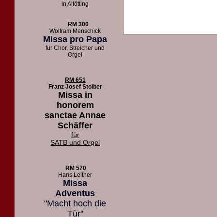
in Altötting
RM 300
Wolfram Menschick
Missa pro Papa
für Chor, Streicher und
Orgel
RM 651
Franz Josef Stoiber
Missa in
honorem
sanctae Annae
Schäffer
für
SATB und Orgel
RM 570
Hans Leitner
Missa
Adventus
"Macht hoch die
Tür"