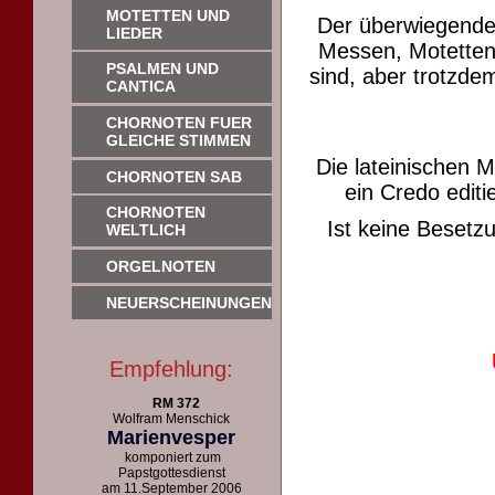
MOTETTEN UND
Der überwiegende
LIEDER
Messen, Motetten 
PSALMEN UND
sind, aber trotzdem
CANTICA
CHORNOTEN FUER
GLEICHE STIMMEN
Die lateinischen 
CHORNOTEN SAB
ein Credo editie
CHORNOTEN
Ist keine Beset
WELTLICH
ORGELNOTEN
NEUERSCHEINUNGEN
Empfehlung:
RM 372
Wolfram Menschick
Marienvesper
komponiert zum
Papstgottesdienst
am 11.September 2006