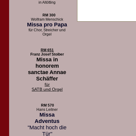
in Altötting
RM 300
Wolfram Menschick
Missa pro Papa
für Chor, Streicher und
Orgel
RM 651
Franz Josef Stoiber
Missa in
honorem
sanctae Annae
Schäffer
für
SATB und Orgel
RM 570
Hans Leitner
Missa
Adventus
"Macht hoch die
Tür"