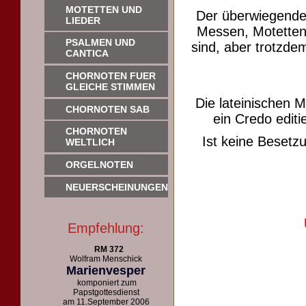
MOTETTEN UND
Der überwiegende
LIEDER
Messen, Motetten 
PSALMEN UND
sind, aber trotzdem
CANTICA
CHORNOTEN FUER
GLEICHE STIMMEN
Die lateinischen 
CHORNOTEN SAB
ein Credo editie
CHORNOTEN
Ist keine Beset
WELTLICH
ORGELNOTEN
NEUERSCHEINUNGEN
Empfehlung:
RM 372
Wolfram Menschick
Marienvesper
komponiert zum
Papstgottesdienst
am 11.September 2006