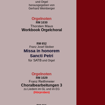
und Orgel
herausgegeben von
Gerhard Weinberger
Orgelnoten
RM 1030
Thorsten Maus
Workbook Orgelchoral
RM 652
F
ranz Josef Stoiber
Missa in honorem
Sancti Petri
für
SATB
und Orgel
Orgelnoten
RM 1029
Franz Reithmeier
Choralbearbeitungen 3
zu Liedern im GL und im EG
(Hörproben)