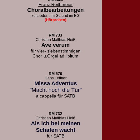
Franz Reithmeier
Choralbearbeitungen
zu Liedern
im GL und im EG
(Hörproben)
RM 733
Christian Matthias Heiß
Ave verum
für vier- siebenstimmigen
Chor u.
Orgel ad libitum
RM 570
Hans Leitner
Missa Adventus
"Macht hoch die Tür"
a cappella für SATB
RM 732
Christian Matthias Heiß
Als ich bei meinen
Schafen wacht
für SATB