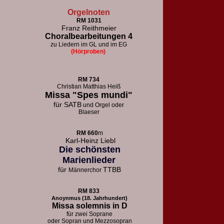
Orgelnoten
RM 1031
Franz Reithmeier
Choralbearbeitungen 4
zu Liedern im GL und im EG
(Hörproben)
RM 73
4
Christian Matthias Heiß
Missa "Spes mundi"
für
SATB
und Orgel oder
Blaeser
RM 660
m
Karl-Heinz Liebl
Die schönsten
Marienlieder
für
TTBB
Männerchor
RM 833
Anoynmus (18. Jahrhundert)
Missa solemnis in D
für zwei Soprane
oder Sopran und Mezzosopran