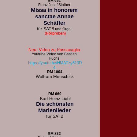
R
M 651
F
ranz Josef Stoiber
Missa in honorem
sanctae Annae
Schäffer
für
SATB
und Orgel
(Hörproben)
Neu: Video zu Passacaglia
Youtube Video von Bastian
Fuchs
https://youtu.be/HMATzy513D
4
RM 1004
Wolfram Menschick
RM 660
Karl-Heinz Liebl
Die schönsten
Marienlieder
für
SATB
RM 832