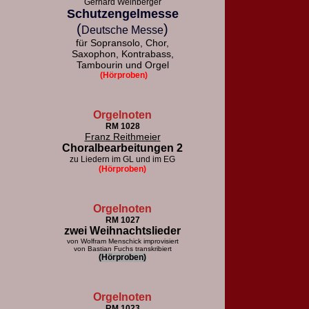
Gerhard Weinberger
Schutzengelmesse
(
)
Deutsche Messe
für Sopransolo, Chor,
Saxophon, Kontrabass,
Tambourin und Orgel
(Hörproben)
Orgelnoten
RM 1028
Franz Reithmeier
Choralbearbeitungen 2
zu Liedern im GL und im EG
(Hörproben)
Orgelnoten
RM 1027
zwei Weihnachtslieder
von Wolfram Menschick improvisiert
von Bastian Fuchs transkribiert
(Hörproben)
Orgelnoten
RM 1023