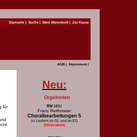
Startseite
|
Suche
|
Mein Warenkorb
|
Zur Kasse
AGB
|
Impressum
|
Neu:
Orgelnoten
RM 103
2
 für
Franz Reithmeier
Choralbearbeitungen 5
und
zu Liedern im GL und im EG
echt
(Hörproben)