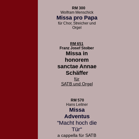
RM 300
Wolfram Menschick
Missa pro Papa
für Chor, Streicher und
Orgel
RM 651
Franz Josef Stoiber
Missa in
honorem
sanctae Annae
Schäffer
für
SATB und Orgel
RM 570
Hans Leitner
Missa
Adventus
"Macht hoch die
Tür"
a cappella für SATB