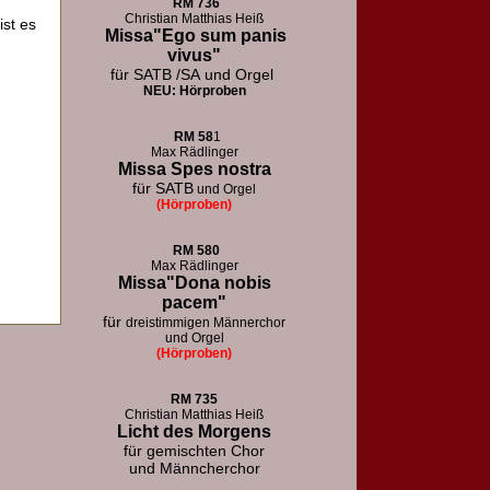
RM
736
Christian Matthias Heiß
ist es
Missa"Ego sum panis
vivus"
für SATB /SA
und Orgel
NEU: Hörproben
RM
58
1
Max Rädlinger
Missa Spes nostra
für SATB
und Orgel
(Hörproben)
RM
580
Max Rädlinger
Missa"Dona nobis
pacem"
für
dreistimmigen Männerchor
und Orgel
(Hörproben)
RM 73
5
Christian Matthias Heiß
Licht des Morgens
für
gemischten Chor
und Männcherchor