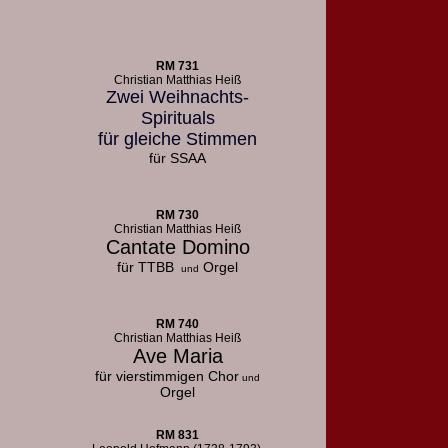
RM 731
Christian Matthias Heiß
Zwei Weihnachts-
Spirituals
für gleiche Stimmen
für SSAA
RM 730
Christian Matthias Heiß
Cantate Domino
für TTBB
Orgel
und
RM 740
Christian Matthias Heiß
Ave Maria
für vierstimmigen Chor
und
Orgel
RM 831