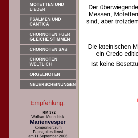
MOTETTEN UND
Der überwiegende
LIEDER
Messen, Motetten 
PSALMEN UND
sind, aber trotzdem
CANTICA
CHORNOTEN FUER
GLEICHE STIMMEN
Die lateinischen 
CHORNOTEN SAB
ein Credo editie
CHORNOTEN
Ist keine Beset
WELTLICH
ORGELNOTEN
NEUERSCHEINUNGEN
Empfehlung:
RM 372
Wolfram Menschick
Marienvesper
komponiert zum
Papstgottesdienst
am 11.September 2006