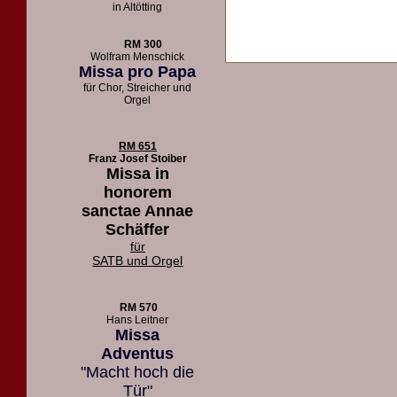
in Altötting
RM 300
Wolfram Menschick
Missa pro Papa
für Chor, Streicher und
Orgel
RM 651
Franz Josef Stoiber
Missa in
honorem
sanctae Annae
Schäffer
für
SATB und Orgel
RM 570
Hans Leitner
Missa
Adventus
"Macht hoch die
Tür"