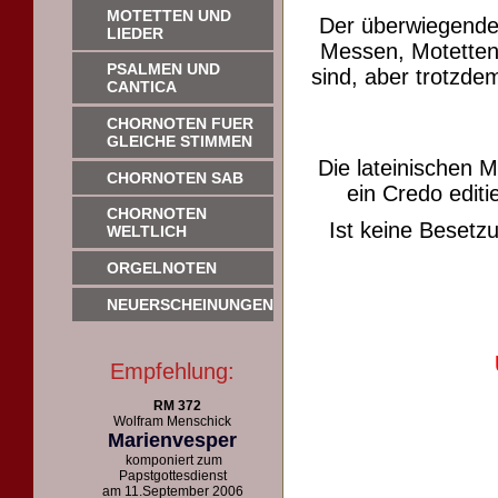
MOTETTEN UND
Der überwiegende
LIEDER
Messen, Motetten 
PSALMEN UND
sind, aber trotzdem
CANTICA
CHORNOTEN FUER
GLEICHE STIMMEN
Die lateinischen 
CHORNOTEN SAB
ein Credo editie
CHORNOTEN
Ist keine Beset
WELTLICH
ORGELNOTEN
NEUERSCHEINUNGEN
Empfehlung:
RM 372
Wolfram Menschick
Marienvesper
komponiert zum
Papstgottesdienst
am 11.September 2006