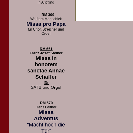
in Altötting
RM 300
Wolfram Menschick
Missa pro Papa
für Chor, Streicher und
Orgel
RM 651
Franz Josef Stoiber
Missa in
honorem
sanctae Annae
Schäffer
für
SATB und Orgel
RM 570
Hans Leitner
Missa
Adventus
"Macht hoch die
Tür"