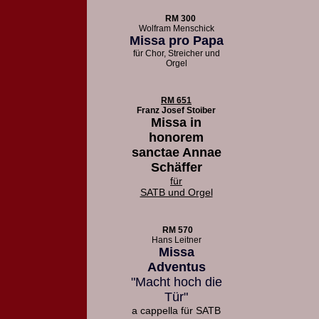
RM 300
Wolfram Menschick
Missa pro Papa
für Chor, Streicher und
Orgel
RM 651
Franz Josef Stoiber
Missa in
honorem
sanctae Annae
Schäffer
für
SATB und Orgel
RM 570
Hans Leitner
Missa
Adventus
"Macht hoch die
Tür"
a cappella für SATB