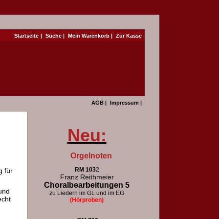
Startseite
|
Suche
|
Mein Warenkorb
|
Zur Kasse
AGB
|
Impressum
|
Neu:
Orgelnoten
RM 103
2
 für
Franz Reithmeier
Choralbearbeitungen 5
und
zu Liedern im GL und im EG
echt
(Hörproben)