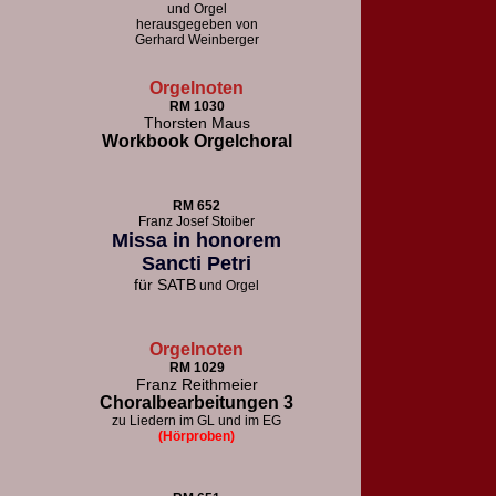
und Orgel
herausgegeben von
Gerhard Weinberger
Orgelnoten
RM 1030
Thorsten Maus
Workbook Orgelchoral
RM 652
F
ranz Josef Stoiber
Missa in honorem
Sancti Petri
für
SATB
und Orgel
Orgelnoten
RM 1029
Franz Reithmeier
Choralbearbeitungen 3
zu Liedern im GL und im EG
(Hörproben)