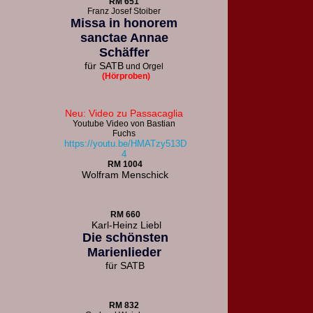
R
M 651
F
ranz Josef Stoiber
Missa in honorem
sanctae Annae
Schäffer
für
SATB
und Orgel
(Hörproben)
Neu: Video zu Passacaglia
Youtube Video von Bastian
Fuchs
https://youtu.be/HMATzy513D
4
RM 1004
Wolfram Menschick
RM 660
Karl-Heinz Liebl
Die schönsten
Marienlieder
für
SATB
RM 832