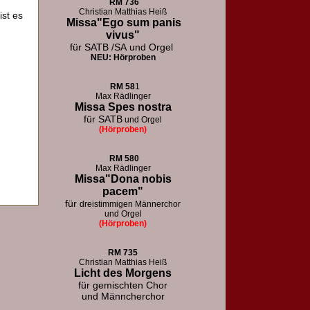
RM
736
Christian Matthias Heiß
ist es
Missa"Ego sum panis
vivus"
für SATB /SA
und Orgel
NEU: Hörproben
RM
58
1
Max Rädlinger
Missa Spes nostra
für SATB
und Orgel
(Hörproben)
RM
580
Max Rädlinger
Missa"Dona nobis
pacem"
für
dreistimmigen Männerchor
und Orgel
(Hörproben)
RM 73
5
Christian Matthias Heiß
Licht des Morgens
für
gemischten Chor
und Männcherchor