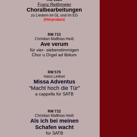
Franz Reithmeier
Choralbearbeitungen
zu Liedern
im GL und im EG
(Hörproben)
RM 733
Christian Matthias Heiß
Ave verum
für vier- siebenstimmigen
Chor u.
Orgel ad libitum
RM 570
Hans Leitner
Missa Adventus
"Macht hoch die Tür"
a cappella für SATB
RM 732
Christian Matthias Heiß
Als ich bei meinen
Schafen wacht
für SATB