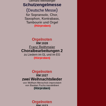
Gerhard Weinberger
Schutzengelmesse
(
)
Deutsche Messe
für Sopransolo, Chor,
Saxophon, Kontrabass,
Tambourin und Orgel
(Hörproben)
Orgelnoten
RM 1028
Franz Reithmeier
Choralbearbeitungen 2
zu Liedern im GL und im EG
(Hörproben)
Orgelnoten
RM 1027
zwei Weihnachtslieder
von Wolfram Menschick improvisiert
von Bastian Fuchs transkribiert
(Hörproben)
Orgelnoten
RM 1023