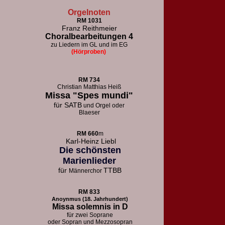
Orgelnoten
RM 1031
Franz Reithmeier
Choralbearbeitungen 4
zu Liedern im GL und im EG
(Hörproben)
RM 73
4
Christian Matthias Heiß
Missa "Spes mundi"
für
SATB
und Orgel oder
Blaeser
RM 660
m
Karl-Heinz Liebl
Die schönsten
Marienlieder
für
TTBB
Männerchor
RM 833
Anoynmus (18. Jahrhundert)
Missa solemnis in D
für zwei Soprane
oder Sopran und Mezzosopran