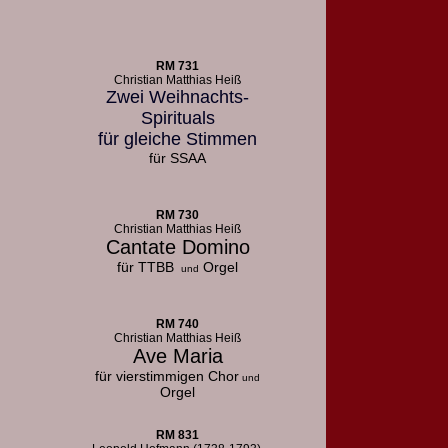
RM 731
Christian Matthias Heiß
Zwei Weihnachts-
Spirituals
für gleiche Stimmen
für SSAA
RM 730
Christian Matthias Heiß
Cantate Domino
für TTBB
Orgel
und
RM 740
Christian Matthias Heiß
Ave Maria
für vierstimmigen Chor
und
Orgel
RM 831