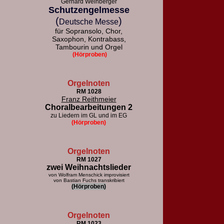
Gerhard Weinberger
Schutzengelmesse
(
)
Deutsche Messe
für Sopransolo, Chor,
Saxophon, Kontrabass,
Tambourin und Orgel
(Hörproben)
Orgelnoten
RM 1028
Franz Reithmeier
Choralbearbeitungen 2
zu Liedern im GL und im EG
(Hörproben)
Orgelnoten
RM 1027
zwei Weihnachtslieder
von Wolfram Menschick improvisiert
von Bastian Fuchs transkribiert
(Hörproben)
Orgelnoten
RM 1023