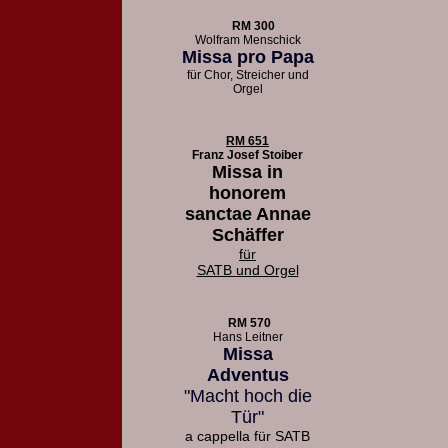
RM 300
Wolfram Menschick
Missa pro Papa
für Chor, Streicher und
Orgel
RM 651
Franz Josef Stoiber
Missa in
honorem
sanctae Annae
Schäffer
für
SATB und Orgel
RM 570
Hans Leitner
Missa
Adventus
"Macht hoch die
Tür"
a cappella für SATB