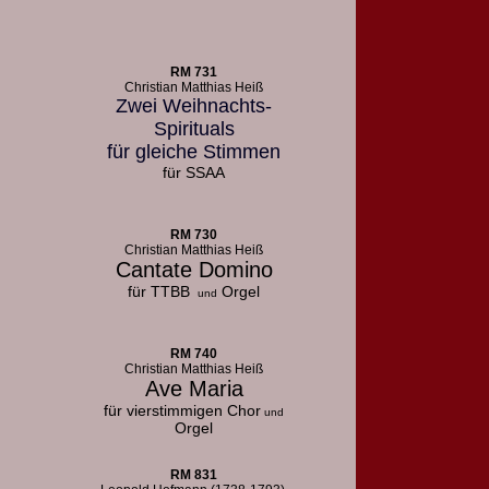
RM 731
Christian Matthias Heiß
Zwei Weihnachts-
Spirituals
für gleiche Stimmen
für SSAA
RM 730
Christian Matthias Heiß
Cantate Domino
für TTBB
Orgel
und
RM 740
Christian Matthias Heiß
Ave Maria
für vierstimmigen Chor
und
Orgel
RM 831