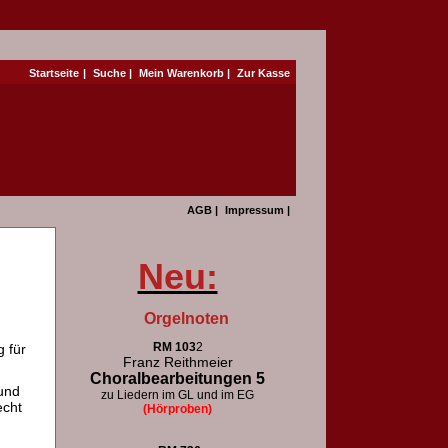
Startseite
|
Suche
|
Mein Warenkorb
|
Zur Kasse
AGB
|
Impressum
|
Neu:
Orgelnoten
RM 103
2
 für
Franz Reithmeier
Choralbearbeitungen 5
und
zu Liedern im GL und im EG
echt
(Hörproben)