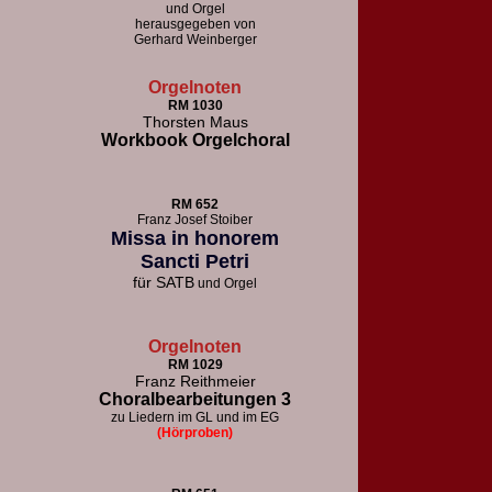
und Orgel
herausgegeben von
Gerhard Weinberger
Orgelnoten
RM 1030
Thorsten Maus
Workbook Orgelchoral
RM 652
F
ranz Josef Stoiber
Missa in honorem
Sancti Petri
für
SATB
und Orgel
Orgelnoten
RM 1029
Franz Reithmeier
Choralbearbeitungen 3
zu Liedern im GL und im EG
(Hörproben)