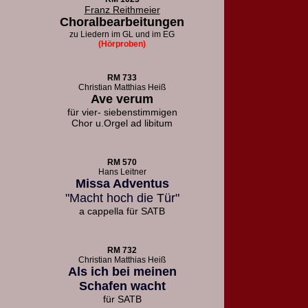
Franz Reithmeier
Choralbearbeitungen
zu Liedern
im GL und im EG
(Hörproben)
RM 733
Christian Matthias Heiß
Ave verum
für vier- siebenstimmigen
Chor u.
Orgel ad libitum
RM 570
Hans Leitner
Missa Adventus
"Macht hoch die Tür"
a cappella für SATB
RM 732
Christian Matthias Heiß
Als ich bei meinen
Schafen wacht
für SATB