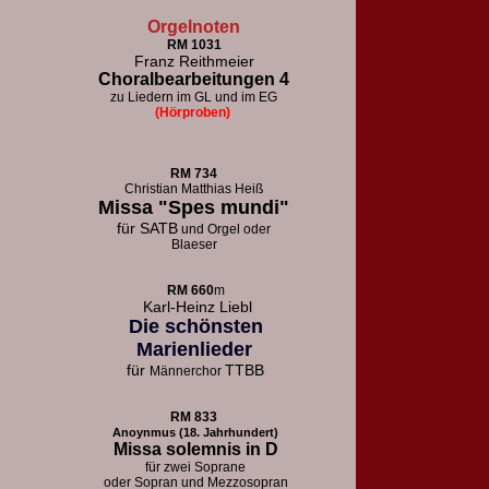
Orgelnoten
RM 1031
Franz Reithmeier
Choralbearbeitungen 4
zu Liedern im GL und im EG
(Hörproben)
RM 73
4
Christian Matthias Heiß
Missa "Spes mundi"
für
SATB
und Orgel oder
Blaeser
RM 660
m
Karl-Heinz Liebl
Die schönsten
Marienlieder
für
TTBB
Männerchor
RM 833
Anoynmus (18. Jahrhundert)
Missa solemnis in D
für zwei Soprane
oder Sopran und Mezzosopran