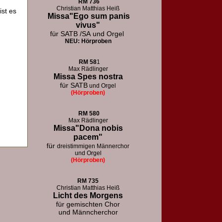
RM
736
Christian Matthias Heiß
ist es
Missa"Ego sum panis
vivus"
für SATB /SA
und Orgel
NEU: Hörproben
RM
58
1
Max Rädlinger
Missa Spes nostra
für SATB
und Orgel
(Hörproben)
RM
580
Max Rädlinger
Missa"Dona nobis
pacem"
für
dreistimmigen Männerchor
und Orgel
(Hörproben)
RM 73
5
Christian Matthias Heiß
Licht des Morgens
für
gemischten Chor
und Männcherchor