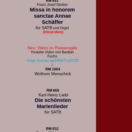
R
M 651
F
ranz Josef Stoiber
Missa in honorem
sanctae Annae
Schäffer
für
SATB
und Orgel
(Hörproben)
Neu: Video zu Passacaglia
Youtube Video von Bastian
Fuchs
https://youtu.be/HMATzy513D
4
RM 1004
Wolfram Menschick
RM 660
Karl-Heinz Liebl
Die schönsten
Marienlieder
für
SATB
RM 832