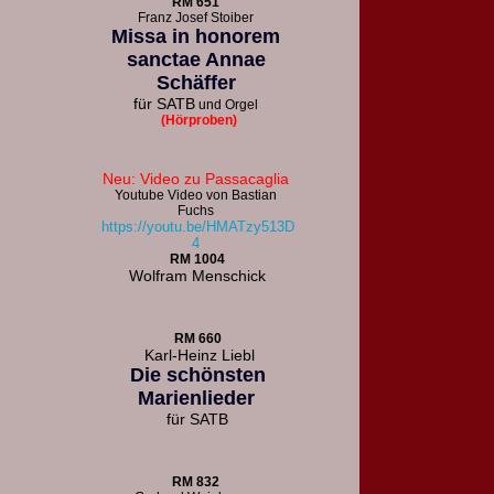
R
M 651
F
ranz Josef Stoiber
Missa in honorem
sanctae Annae
Schäffer
für
SATB
und Orgel
(Hörproben)
Neu: Video zu Passacaglia
Youtube Video von Bastian
Fuchs
https://youtu.be/HMATzy513D
4
RM 1004
Wolfram Menschick
RM 660
Karl-Heinz Liebl
Die schönsten
Marienlieder
für
SATB
RM 832