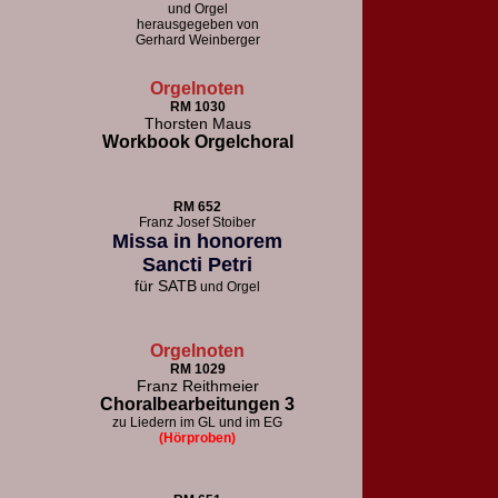
und Orgel
herausgegeben von
Gerhard Weinberger
Orgelnoten
RM 1030
Thorsten Maus
Workbook Orgelchoral
RM 652
F
ranz Josef Stoiber
Missa in honorem
Sancti Petri
für
SATB
und Orgel
Orgelnoten
RM 1029
Franz Reithmeier
Choralbearbeitungen 3
zu Liedern im GL und im EG
(Hörproben)