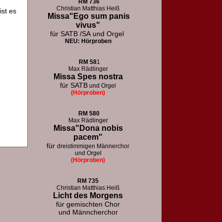
RM
736
Christian Matthias Heiß
ist es
Missa"Ego sum panis
vivus"
für SATB /SA
und Orgel
NEU: Hörproben
RM
58
1
Max Rädlinger
Missa Spes nostra
für SATB
und Orgel
(Hörproben)
RM
580
Max Rädlinger
Missa"Dona nobis
pacem"
für
dreistimmigen Männerchor
und Orgel
(Hörproben)
RM 73
5
Christian Matthias Heiß
Licht des Morgens
für
gemischten Chor
und Männcherchor