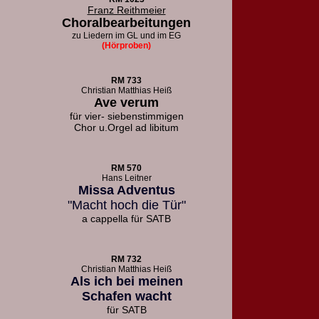
Franz Reithmeier
Choralbearbeitungen
zu Liedern
im GL und im EG
(Hörproben)
RM 733
Christian Matthias Heiß
Ave verum
für vier- siebenstimmigen
Chor u.
Orgel ad libitum
RM 570
Hans Leitner
Missa Adventus
"Macht hoch die Tür"
a cappella für SATB
RM 732
Christian Matthias Heiß
Als ich bei meinen
Schafen wacht
für SATB