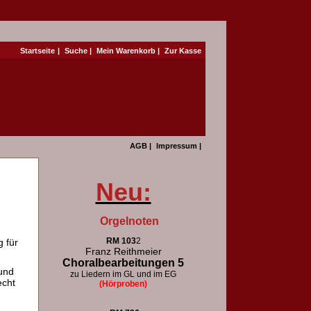
Startseite
|
Suche
|
Mein Warenkorb
|
Zur Kasse
AGB
|
Impressum
|
Neu:
Orgelnoten
RM 103
2
 für
Franz Reithmeier
Choralbearbeitungen 5
und
zu Liedern im GL und im EG
echt
(Hörproben)