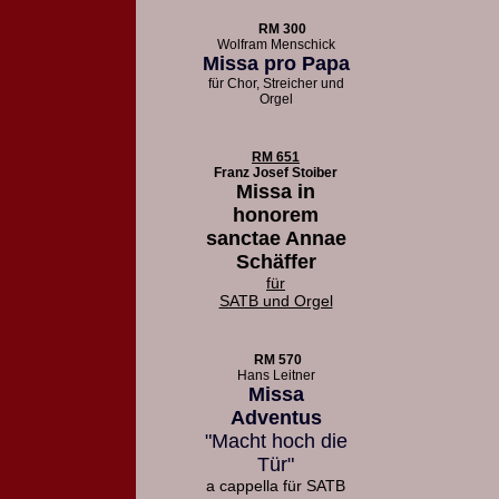
RM 300
Wolfram Menschick
Missa pro Papa
für Chor, Streicher und
Orgel
RM 651
Franz Josef Stoiber
Missa in
honorem
sanctae Annae
Schäffer
für
SATB und Orgel
RM 570
Hans Leitner
Missa
Adventus
"Macht hoch die
Tür"
a cappella für SATB