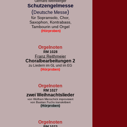
Gerhard Weinberger
Schutzengelmesse
(
)
Deutsche Messe
für Sopransolo, Chor,
Saxophon, Kontrabass,
Tambourin und Orgel
(Hörproben)
Orgelnoten
RM 1028
Franz Reithmeier
Choralbearbeitungen 2
zu Liedern im GL und im EG
(Hörproben)
Orgelnoten
RM 1027
zwei Weihnachtslieder
von Wolfram Menschick improvisiert
von Bastian Fuchs transkribiert
(Hörproben)
Orgelnoten
RM 1023