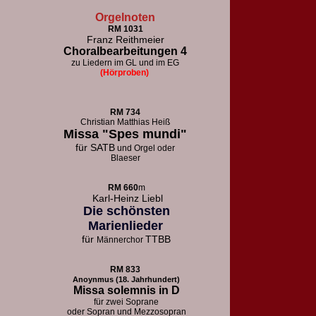
Orgelnoten
RM 1031
Franz Reithmeier
Choralbearbeitungen 4
zu Liedern im GL und im EG
(Hörproben)
RM 73
4
Christian Matthias Heiß
Missa "Spes mundi"
für
SATB
und Orgel oder
Blaeser
RM 660
m
Karl-Heinz Liebl
Die schönsten
Marienlieder
für
TTBB
Männerchor
RM 833
Anoynmus (18. Jahrhundert)
Missa solemnis in D
für zwei Soprane
oder Sopran und Mezzosopran