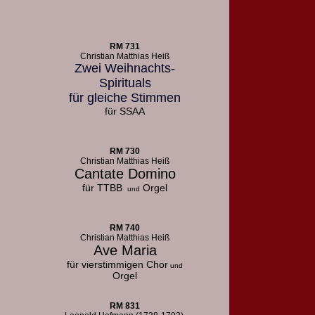
RM 731
Christian Matthias Heiß
Zwei Weihnachts-
Spirituals
für gleiche Stimmen
für SSAA
RM 730
Christian Matthias Heiß
Cantate Domino
für TTBB
Orgel
und
RM 740
Christian Matthias Heiß
Ave Maria
für vierstimmigen Chor
und
Orgel
RM 831