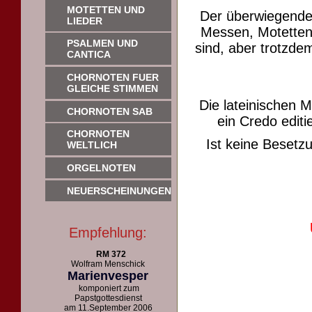
MOTETTEN UND
Der überwiegende
LIEDER
Messen, Motetten 
PSALMEN UND
sind, aber trotzdem
CANTICA
CHORNOTEN FUER
GLEICHE STIMMEN
Die lateinischen 
CHORNOTEN SAB
ein Credo editie
CHORNOTEN
Ist keine Beset
WELTLICH
ORGELNOTEN
NEUERSCHEINUNGEN
Empfehlung:
RM 372
Wolfram Menschick
Marienvesper
komponiert zum
Papstgottesdienst
am 11.September 2006