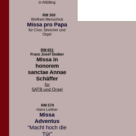
in Altötting
RM 300
Wolfram Menschick
Missa pro Papa
für Chor, Streicher und
Orgel
RM 651
Franz Josef Stoiber
Missa in
honorem
sanctae Annae
Schäffer
für
SATB und Orgel
RM 570
Hans Leitner
Missa
Adventus
"Macht hoch die
Tür"