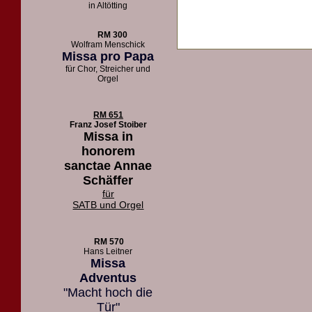
in Altötting
RM 300
Wolfram Menschick
Missa pro Papa
für Chor, Streicher und
Orgel
RM 651
Franz Josef Stoiber
Missa in
honorem
sanctae Annae
Schäffer
für
SATB und Orgel
RM 570
Hans Leitner
Missa
Adventus
"Macht hoch die
Tür"