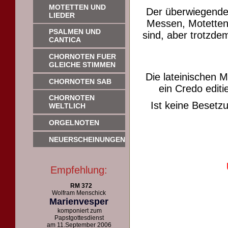
MOTETTEN UND
Der überwiegende
LIEDER
Messen, Motetten 
PSALMEN UND
sind, aber trotzdem
CANTICA
CHORNOTEN FUER
GLEICHE STIMMEN
Die lateinischen 
CHORNOTEN SAB
ein Credo editie
CHORNOTEN
Ist keine Beset
WELTLICH
ORGELNOTEN
NEUERSCHEINUNGEN
Empfehlung:
RM 372
Wolfram Menschick
Marienvesper
komponiert zum
Papstgottesdienst
am 11.September 2006