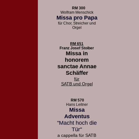
RM 300
Wolfram Menschick
Missa pro Papa
für Chor, Streicher und
Orgel
RM 651
Franz Josef Stoiber
Missa in
honorem
sanctae Annae
Schäffer
für
SATB und Orgel
RM 570
Hans Leitner
Missa
Adventus
"Macht hoch die
Tür"
a cappella für SATB