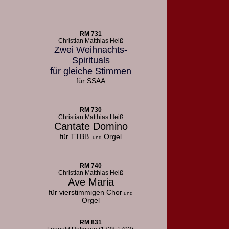
RM 731
Christian Matthias Heiß
Zwei Weihnachts-
Spirituals
für gleiche Stimmen
für SSAA
RM 730
Christian Matthias Heiß
Cantate Domino
für TTBB
Orgel
und
RM 740
Christian Matthias Heiß
Ave Maria
für vierstimmigen Chor
und
Orgel
RM 831