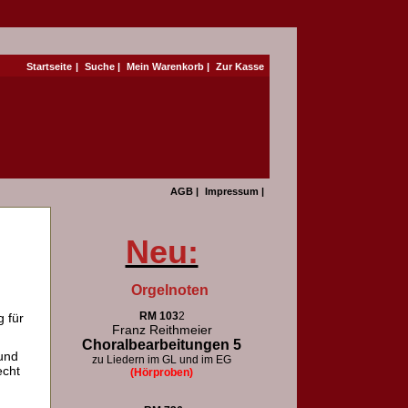
Startseite
|
Suche
|
Mein Warenkorb
|
Zur Kasse
AGB
|
Impressum
|
Neu:
Orgelnoten
RM 103
2
 für
Franz Reithmeier
Choralbearbeitungen 5
und
zu Liedern im GL und im EG
echt
(Hörproben)