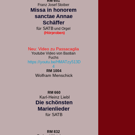
R
M 651
F
ranz Josef Stoiber
Missa in honorem
sanctae Annae
Schäffer
für
SATB
und Orgel
(Hörproben)
Neu: Video zu Passacaglia
Youtube Video von Bastian
Fuchs
https://youtu.be/HMATzy513D
4
RM 1004
Wolfram Menschick
RM 660
Karl-Heinz Liebl
Die schönsten
Marienlieder
für
SATB
RM 832