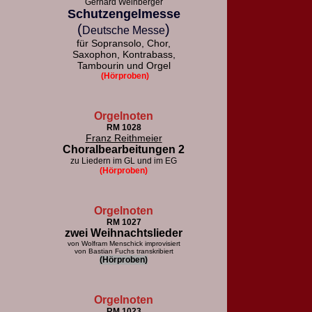
Gerhard Weinberger
Schutzengelmesse
(
)
Deutsche Messe
für Sopransolo, Chor,
Saxophon, Kontrabass,
Tambourin und Orgel
(Hörproben)
Orgelnoten
RM 1028
Franz Reithmeier
Choralbearbeitungen 2
zu Liedern im GL und im EG
(Hörproben)
Orgelnoten
RM 1027
zwei Weihnachtslieder
von Wolfram Menschick improvisiert
von Bastian Fuchs transkribiert
(Hörproben)
Orgelnoten
RM 1023