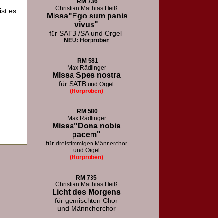
RM
736
Christian Matthias Heiß
ist es
Missa"Ego sum panis
vivus"
für SATB /SA
und Orgel
NEU: Hörproben
RM
58
1
Max Rädlinger
Missa Spes nostra
für SATB
und Orgel
(Hörproben)
RM
580
Max Rädlinger
Missa"Dona nobis
pacem"
für
dreistimmigen Männerchor
und Orgel
(Hörproben)
RM 73
5
Christian Matthias Heiß
Licht des Morgens
für
gemischten Chor
und Männcherchor