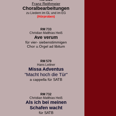
Franz Reithmeier
Choralbearbeitungen
zu Liedern
im GL und im EG
(Hörproben)
RM 733
Christian Matthias Heiß
Ave verum
für vier- siebenstimmigen
Chor u.
Orgel ad libitum
RM 570
Hans Leitner
Missa Adventus
"Macht hoch die Tür"
a cappella für SATB
RM 732
Christian Matthias Heiß
Als ich bei meinen
Schafen wacht
für SATB