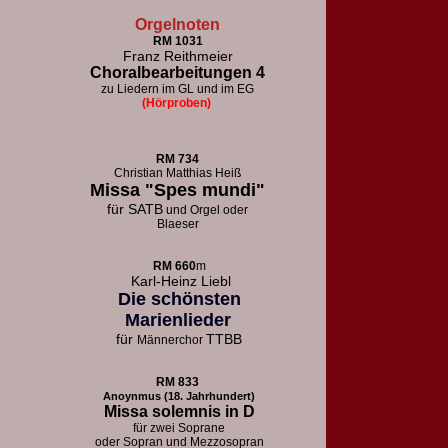
Orgelnoten
RM 1031
Franz Reithmeier
Choralbearbeitungen 4
zu Liedern im GL und im EG
(Hörproben)
RM 73
4
Christian Matthias Heiß
Missa "Spes mundi"
für
SATB
und Orgel oder
Blaeser
RM 660
m
Karl-Heinz Liebl
Die schönsten
Marienlieder
für
TTBB
Männerchor
RM 833
Anoynmus (18. Jahrhundert)
Missa solemnis in D
für zwei Soprane
oder Sopran und Mezzosopran