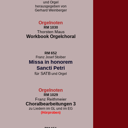
und Orgel
herausgegeben von
Gerhard Weinberger
Orgelnoten
RM 1030
Thorsten Maus
Workbook Orgelchoral
RM 652
F
ranz Josef Stoiber
Missa in honorem
Sancti Petri
für
SATB
und Orgel
Orgelnoten
RM 1029
Franz Reithmeier
Choralbearbeitungen 3
zu Liedern im GL und im EG
(Hörproben)