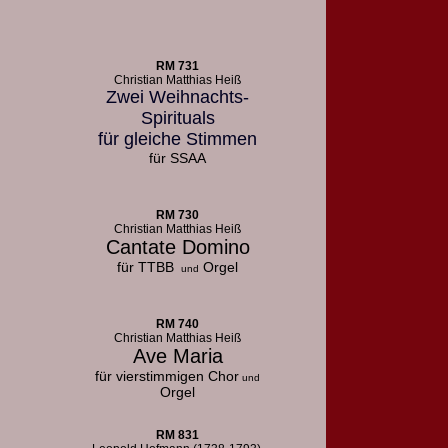
RM 731
Christian Matthias Heiß
Zwei Weihnachts-
Spirituals
für gleiche Stimmen
für SSAA
RM 730
Christian Matthias Heiß
Cantate Domino
für TTBB
Orgel
und
RM 740
Christian Matthias Heiß
Ave Maria
für vierstimmigen Chor
und
Orgel
RM 831