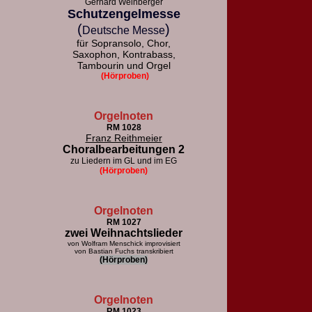
Gerhard Weinberger
Schutzengelmesse
(
)
Deutsche Messe
für Sopransolo, Chor,
Saxophon, Kontrabass,
Tambourin und Orgel
(Hörproben)
Orgelnoten
RM 1028
Franz Reithmeier
Choralbearbeitungen 2
zu Liedern im GL und im EG
(Hörproben)
Orgelnoten
RM 1027
zwei Weihnachtslieder
von Wolfram Menschick improvisiert
von Bastian Fuchs transkribiert
(Hörproben)
Orgelnoten
RM 1023