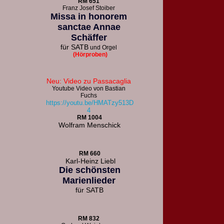
R
M 651
F
ranz Josef Stoiber
Missa in honorem
sanctae Annae
Schäffer
für
SATB
und Orgel
(Hörproben)
Neu: Video zu Passacaglia
Youtube Video von Bastian
Fuchs
https://youtu.be/HMATzy513D
4
RM 1004
Wolfram Menschick
RM 660
Karl-Heinz Liebl
Die schönsten
Marienlieder
für
SATB
RM 832