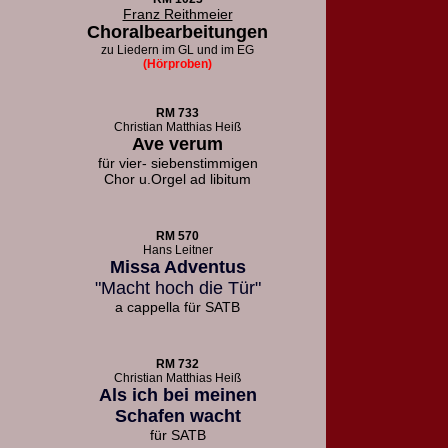
Franz Reithmeier
Choralbearbeitungen
zu Liedern
im GL und im EG
(Hörproben)
RM 733
Christian Matthias Heiß
Ave verum
für vier- siebenstimmigen
Chor u.
Orgel ad libitum
RM 570
Hans Leitner
Missa Adventus
"Macht hoch die Tür"
a cappella für SATB
RM 732
Christian Matthias Heiß
Als ich bei meinen
Schafen wacht
für SATB