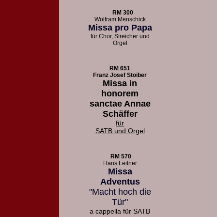
RM 300
Wolfram Menschick
Missa pro Papa
für Chor, Streicher und
Orgel
RM 651
Franz Josef Stoiber
Missa in
honorem
sanctae Annae
Schäffer
für
SATB und Orgel
RM 570
Hans Leitner
Missa
Adventus
"Macht hoch die
Tür"
a cappella für SATB