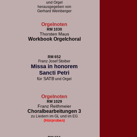
und Orgel
herausgegeben von
Gerhard Weinberger
Orgelnoten
RM 1030
Thorsten Maus
Workbook Orgelchoral
RM 652
F
ranz Josef Stoiber
Missa in honorem
Sancti Petri
für
SATB
und Orgel
Orgelnoten
RM 1029
Franz Reithmeier
Choralbearbeitungen 3
zu Liedern im GL und im EG
(Hörproben)