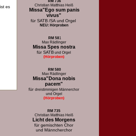
RM
736
Christian Matthias Heiß
ist es
Missa"Ego sum panis
vivus"
für SATB /SA
und Orgel
NEU: Hörproben
RM
58
1
Max Rädlinger
Missa Spes nostra
für SATB
und Orgel
(Hörproben)
RM
580
Max Rädlinger
Missa"Dona nobis
pacem"
für
dreistimmigen Männerchor
und Orgel
(Hörproben)
RM 73
5
Christian Matthias Heiß
Licht des Morgens
für
gemischten Chor
und Männcherchor