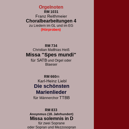
Orgelnoten
RM 1031
Franz Reithmeier
Choralbearbeitungen 4
zu Liedern im GL und im EG
(Hörproben)
RM 73
4
Christian Matthias Heiß
Missa "Spes mundi"
für
SATB
und Orgel oder
Blaeser
RM 660
m
Karl-Heinz Liebl
Die schönsten
Marienlieder
für
TTBB
Männerchor
RM 833
Anoynmus (18. Jahrhundert)
Missa solemnis in D
für zwei Soprane
oder Sopran und Mezzosopran