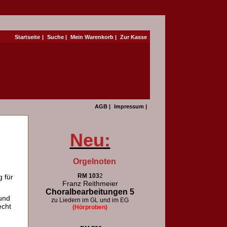
Startseite
|
Suche
|
Mein Warenkorb
|
Zur Kasse
AGB
|
Impressum
|
Neu:
Orgelnoten
RM 103
2
 für
Franz Reithmeier
Choralbearbeitungen 5
und
zu Liedern im GL und im EG
echt
(Hörproben)