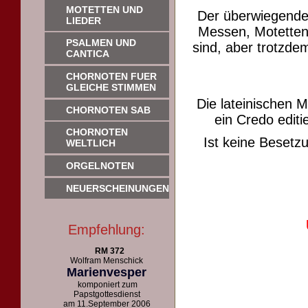
MOTETTEN UND
Der überwiegende
LIEDER
Messen, Motetten 
PSALMEN UND
sind, aber trotzdem
CANTICA
CHORNOTEN FUER
GLEICHE STIMMEN
Die lateinischen 
CHORNOTEN SAB
ein Credo editie
CHORNOTEN
Ist keine Beset
WELTLICH
ORGELNOTEN
NEUERSCHEINUNGEN
Empfehlung:
RM 372
Wolfram Menschick
Marienvesper
komponiert zum
Papstgottesdienst
am 11.September 2006