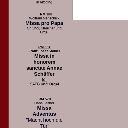
in Altötting
RM 300
Wolfram Menschick
Missa pro Papa
für Chor, Streicher und
Orgel
RM 651
Franz Josef Stoiber
Missa in
honorem
sanctae Annae
Schäffer
für
SATB und Orgel
RM 570
Hans Leitner
Missa
Adventus
"Macht hoch die
Tür"