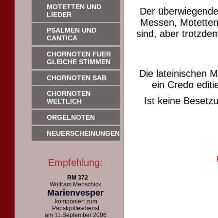
MOTETTEN UND
Der überwiegende
LIEDER
Messen, Motetten 
PSALMEN UND
sind, aber trotzdem
CANTICA
CHORNOTEN FUER
GLEICHE STIMMEN
Die lateinischen 
CHORNOTEN SAB
ein Credo editie
CHORNOTEN
Ist keine Beset
WELTLICH
ORGELNOTEN
NEUERSCHEINUNGEN
Empfehlung:
RM 372
Wolfram Menschick
Marienvesper
komponiert zum
Papstgottesdienst
am 11.September 2006