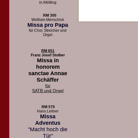
in Altötting
RM 300
Wolfram Menschick
Missa pro Papa
für Chor, Streicher und
Orgel
RM 651
Franz Josef Stoiber
Missa in
honorem
sanctae Annae
Schäffer
für
SATB und Orgel
RM 570
Hans Leitner
Missa
Adventus
"Macht hoch die
Tür"