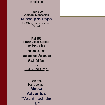
in Altötting
RM 300
Wolfram Menschick
Missa pro Papa
für Chor, Streicher und
Orgel
RM 651
Franz Josef Stoiber
Missa in
honorem
sanctae Annae
Schäffer
für
SATB und Orgel
RM 570
Hans Leitner
Missa
Adventus
"Macht hoch die
Tür"