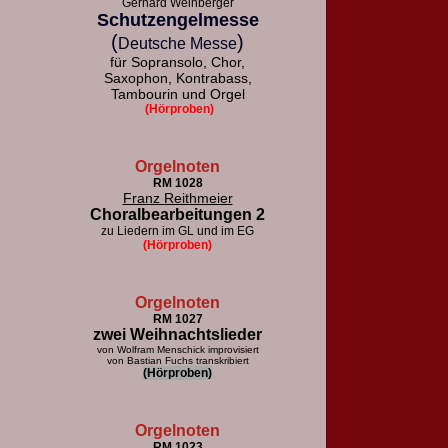
Gerhard Weinberger
Schutzengelmesse
(
)
Deutsche Messe
für Sopransolo, Chor,
Saxophon, Kontrabass,
Tambourin und Orgel
(Hörproben)
Orgelnoten
RM 1028
Franz Reithmeier
Choralbearbeitungen 2
zu Liedern im GL und im EG
(Hörproben)
Orgelnoten
RM 1027
zwei Weihnachtslieder
von Wolfram Menschick improvisiert
von Bastian Fuchs transkribiert
(Hörproben)
Orgelnoten
RM 1023