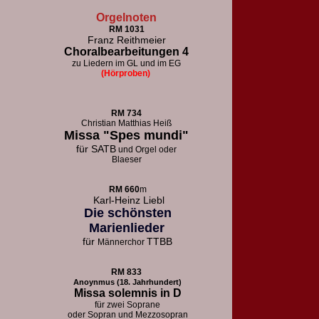
Orgelnoten
RM 1031
Franz Reithmeier
Choralbearbeitungen 4
zu Liedern im GL und im EG
(Hörproben)
RM 73
4
Christian Matthias Heiß
Missa "Spes mundi"
für
SATB
und Orgel oder
Blaeser
RM 660
m
Karl-Heinz Liebl
Die schönsten
Marienlieder
für
TTBB
Männerchor
RM 833
Anoynmus (18. Jahrhundert)
Missa solemnis in D
für zwei Soprane
oder Sopran und Mezzosopran