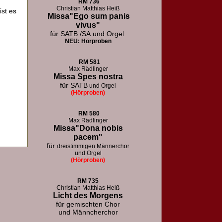
RM
736
Christian Matthias Heiß
ist es
Missa"Ego sum panis
vivus"
für SATB /SA
und Orgel
NEU: Hörproben
RM
58
1
Max Rädlinger
Missa Spes nostra
für SATB
und Orgel
(Hörproben)
RM
580
Max Rädlinger
Missa"Dona nobis
pacem"
für
dreistimmigen Männerchor
und Orgel
(Hörproben)
RM 73
5
Christian Matthias Heiß
Licht des Morgens
für
gemischten Chor
und Männcherchor