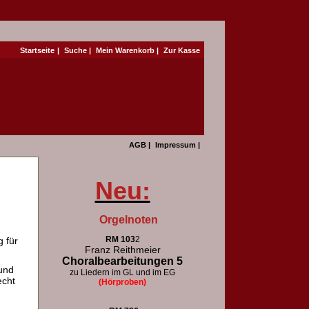
Startseite
|
Suche
|
Mein Warenkorb
|
Zur Kasse
AGB
|
Impressum
|
Neu:
Orgelnoten
RM 103
2
 für
Franz Reithmeier
Choralbearbeitungen 5
und
zu Liedern im GL und im EG
echt
(Hörproben)