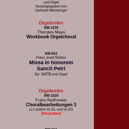
und Orgel
herausgegeben von
Gerhard Weinberger
Orgelnoten
RM 1030
Thorsten Maus
Workbook Orgelchoral
RM 652
F
ranz Josef Stoiber
Missa in honorem
Sancti Petri
für
SATB
und Orgel
Orgelnoten
RM 1029
Franz Reithmeier
Choralbearbeitungen 3
zu Liedern im GL und im EG
(Hörproben)