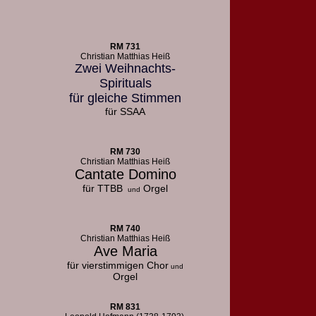
RM 731
Christian Matthias Heiß
Zwei Weihnachts-
Spirituals
für gleiche Stimmen
für SSAA
RM 730
Christian Matthias Heiß
Cantate Domino
für TTBB
Orgel
und
RM 740
Christian Matthias Heiß
Ave Maria
für vierstimmigen Chor
und
Orgel
RM 831