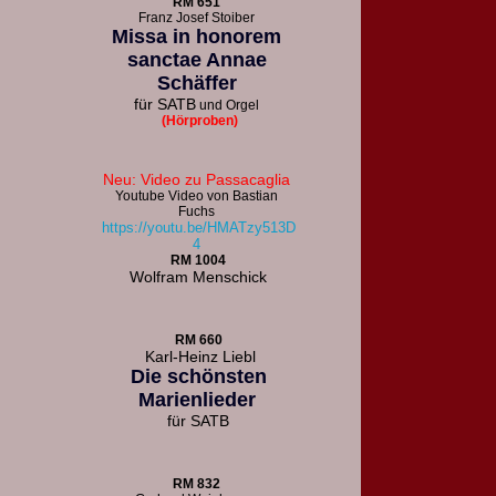
R
M 651
F
ranz Josef Stoiber
Missa in honorem
sanctae Annae
Schäffer
für
SATB
und Orgel
(Hörproben)
Neu: Video zu Passacaglia
Youtube Video von Bastian
Fuchs
https://youtu.be/HMATzy513D
4
RM 1004
Wolfram Menschick
RM 660
Karl-Heinz Liebl
Die schönsten
Marienlieder
für
SATB
RM 832