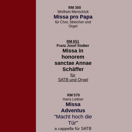
RM 300
Wolfram Menschick
Missa pro Papa
für Chor, Streicher und
Orgel
RM 651
Franz Josef Stoiber
Missa in
honorem
sanctae Annae
Schäffer
für
SATB und Orgel
RM 570
Hans Leitner
Missa
Adventus
"Macht hoch die
Tür"
a cappella für SATB