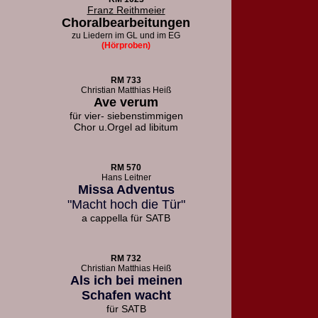
Franz Reithmeier
Choralbearbeitungen
zu Liedern
im GL und im EG
(Hörproben)
RM 733
Christian Matthias Heiß
Ave verum
für vier- siebenstimmigen
Chor u.
Orgel ad libitum
RM 570
Hans Leitner
Missa Adventus
"Macht hoch die Tür"
a cappella für SATB
RM 732
Christian Matthias Heiß
Als ich bei meinen
Schafen wacht
für SATB